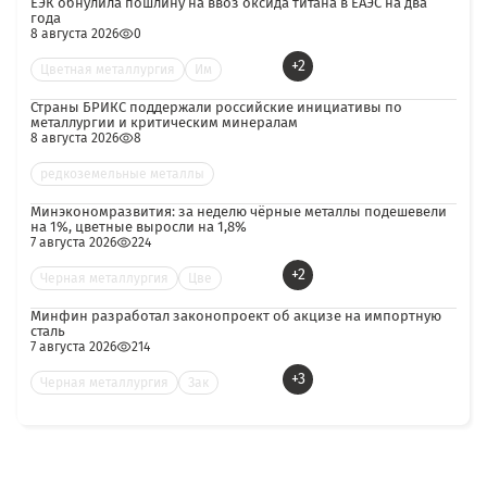
ЕЭК обнулила пошлину на ввоз оксида титана в ЕАЭС на два
года
8 августа 2026
0
+2
Цветная металлургия
Им
Страны БРИКС поддержали российские инициативы по
металлургии и критическим минералам
8 августа 2026
8
редкоземельные металлы
Минэкономразвития: за неделю чёрные металлы подешевели
на 1%, цветные выросли на 1,8%
7 августа 2026
224
+2
Черная металлургия
Цве
Минфин разработал законопроект об акцизе на импортную
сталь
7 августа 2026
214
+3
Черная металлургия
Зак