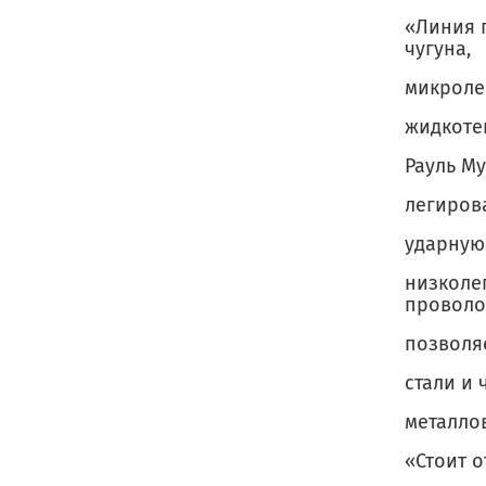
«Линия 
чугуна,
микроле
жидкотек
Рауль М
легиров
ударную 
низколе
проволо
позволя
стали и 
металло
«Стоит о