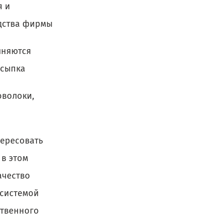
я и
дства фирмы
лняются
асыпка
оволоки,
тересовать
 в этом
ачество
 системой
ственного