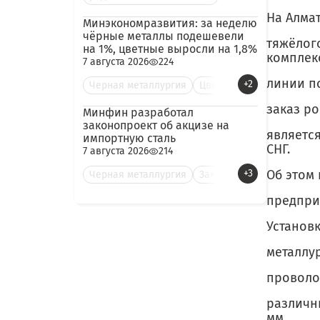
На Алма
Минэкономразвития: за неделю
чёрные металлы подешевели
тяжёлог
на 1%, цветные выросли на 1,8%
комплек
7 августа 2026
224
линии п
+2
Черная металлургия
Цве
заказ р
Минфин разработал
законопроект об акцизе на
является
импортную сталь
СНГ.
7 августа 2026
214
+3
Об этом
Черная металлургия
Зак
предпри
Установ
металлу
проволок
различн
мм,