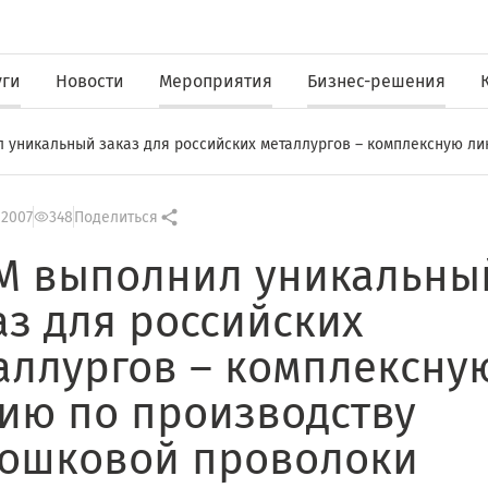
уги
Новости
Мероприятия
Бизнес-решения
 уникальный заказ для российских металлургов – комплексную л
 2007
348
Поделиться
М выполнил уникальны
аз для российских
аллургов – комплексну
ию по производству
ошковой проволоки