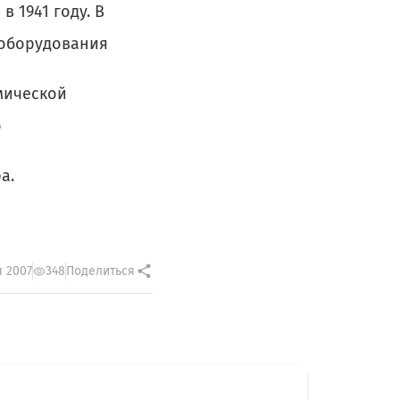
 1941 году. В
 оборудования
мической
о
а.
я 2007
348
Поделиться