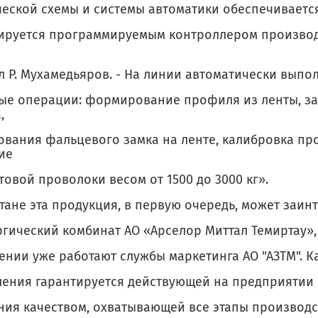
ческой схемы и системы автоматики обеспечиваетс
ируется программируемым контроллером произво
л Р. Мухамедьяров. - На линии автоматически выпо
ые операции: формирование профиля из ленты, з
,
вания фальцевого замка на ленте, калибровка пр
ие
товой проволоки весом от 1500 до 3000 кг».
тане эта продукция, в первую очередь, может заин
гический комбинат АО «Арселор Миттал Темиртау»,
ении уже работают службы маркетинга АО "АЗТМ". К
ления гарантируется действующей на предприятии
ния качеством, охватывающей все этапы производ