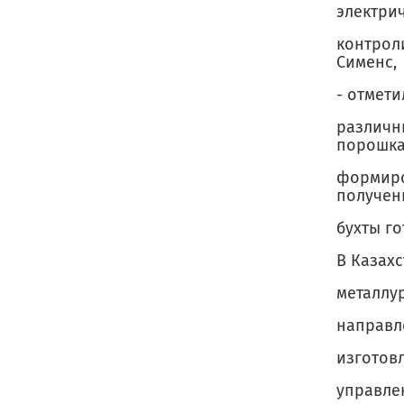
электри
контрол
Сименс,
- отмети
различн
порошка
формиро
получен
бухты го
В Казахс
металлур
направл
изготов
управле