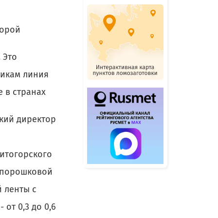
торой
 Это
тикам линия
е в странах
кий директор
нитогорского
а порошковой
й ленты с
от 0,3 до 0,6