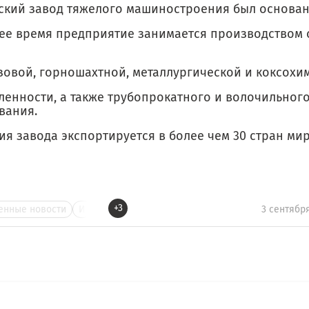
ский завод тяжелого машиностроения был основан в
ее время предприятие занимается производством
зовой, горношахтной, металлургической и коксохи
енности, а также трубопрокатного и волочильног
вания.
я завода экспортируется в более чем 30 стран мир
+3
нные новости
И
3 сентябр