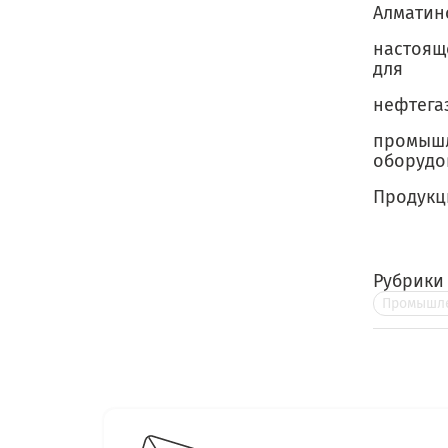
Алматин
настоящ
для
нефтега
промышл
оборудо
Продукци
Рубрики
Промышле