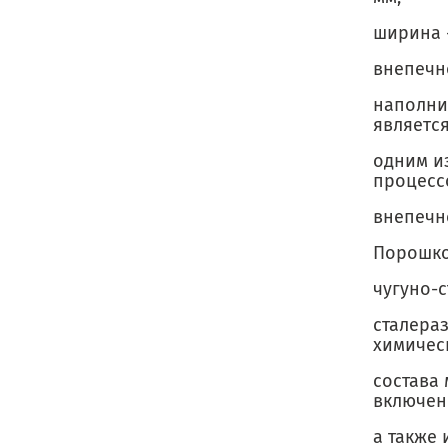
ширина 
внепечн
наполни
являетс
одним и
процесс
внепечно
Порошко
чугуно-
сталера
химичес
состава
включен
а также