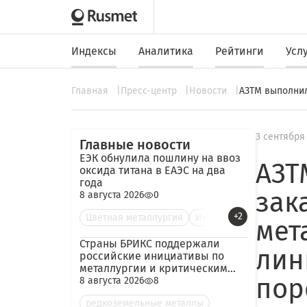
Индексы
Аналитика
Рейтинги
Усл
Главная
Пресс-центр
Новости
АЗТМ выполнил
3 сентября
Главные новости
ЕЭК обнулила пошлину на ввоз
АЗТ
оксида титана в ЕАЭС на два
года
зак
8 августа 2026
0
+2
Цветная металлургия
Им
мет
Страны БРИКС поддержали
лин
российские инициативы по
металлургии и критическим
пор
минералам
8 августа 2026
8
редкоземельные металлы