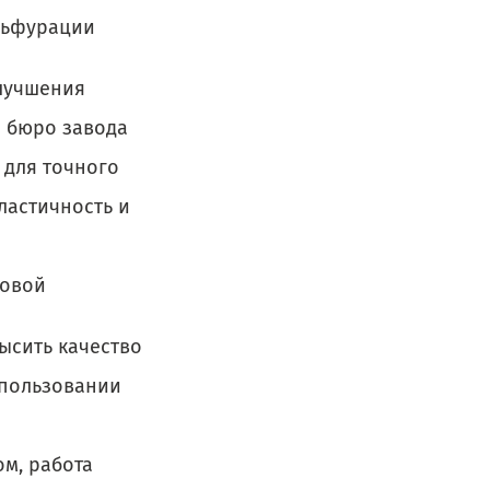
льфурации
лучшения
о бюро завода
 для точного
ластичность и
ковой
ысить качество
использовании
ом, работа