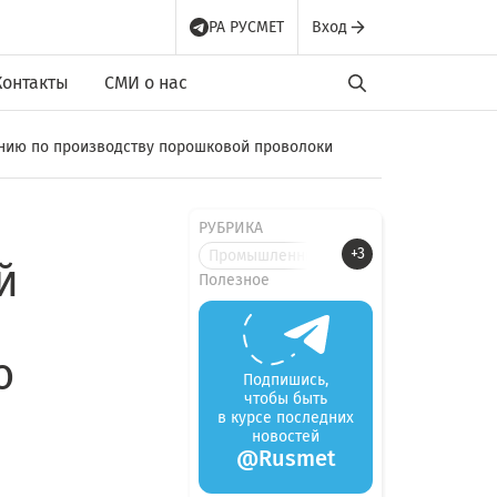
РА РУСМЕТ
Вход
Контакты
СМИ о нас
инию по производству порошковой проволоки
РУБРИКА
+3
Промышленные новости
й
Полезное
ю
Подпишись,
чтобы быть
в курсе последних
новостей
@Rusmet