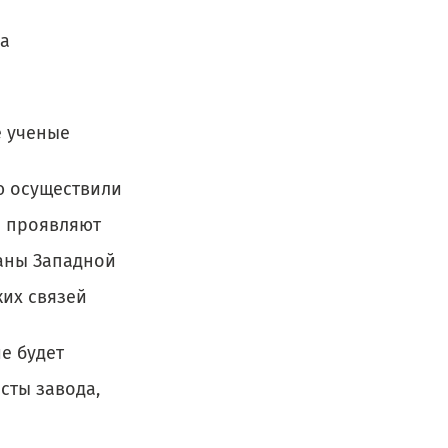
ма
е ученые
ю осуществили
и проявляют
раны Западной
ких связей
е будет
сты завода,