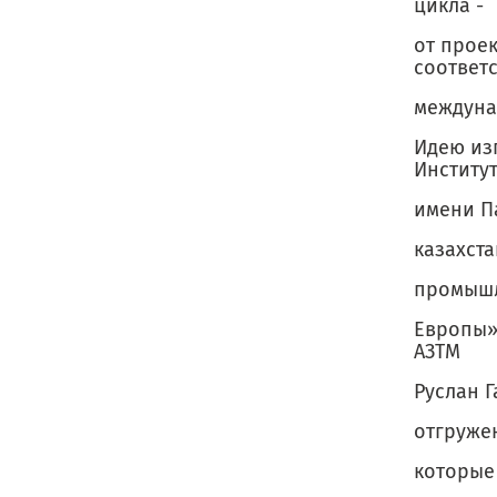
цикла -
от прое
соответс
междуна
Идею из
Институ
имени П
казахст
промышл
Европы»
АЗТМ
Руслан Г
отгружен
которые