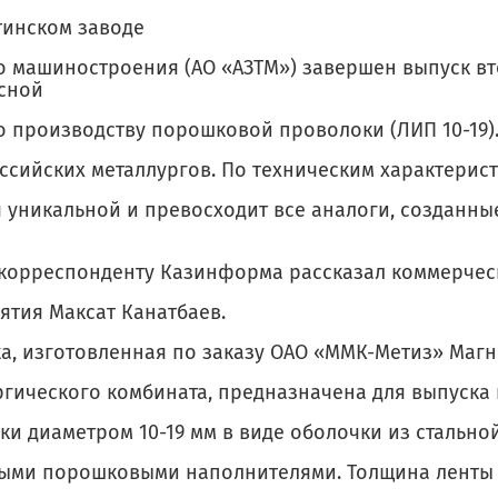
тинском заводе
о машиностроения (АО «АЗТМ») завершен выпуск в
сной
о производству порошковой проволоки (ЛИП 10-19).
оссийских металлургов. По техническим характерис
 уникальной и превосходит все аналоги, созданны
 корреспонденту Казинформа рассказал коммерчес
ятия Максат Канатбаев.
ка, изготовленная по заказу ОАО «ММК-Метиз» Маг
ргического комбината, предназначена для выпуск
и диаметром 10-19 мм в виде оболочки из стально
ыми порошковыми наполнителями. Толщина ленты - 