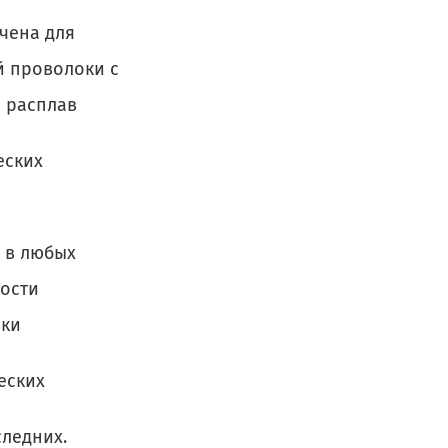
чена для
й проволоки с
 расплав
еских
 в любых
кости
вки
еских
ледних.