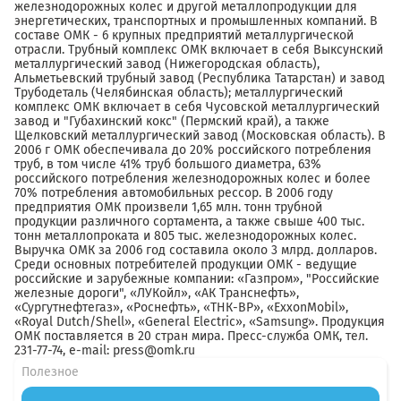
железнодорожных колес и другой металлопродукции для
энергетических, транспортных и промышленных компаний. В
составе ОМК - 6 крупных предприятий металлургической
отрасли. Трубный комплекс ОМК включает в себя Выксунский
металлургический завод (Нижегородская область),
Альметьевский трубный завод (Республика Татарстан) и завод
Трубодеталь (Челябинская область); металлургический
комплекс ОМК включает в себя Чусовской металлургический
завод и "Губахинский кокс" (Пермский край), а также
Щелковский металлургический завод (Московская область). В
2006 г ОМК обеспечивала до 20% российского потребления
труб, в том числе 41% труб большого диаметра, 63%
российского потребления железнодорожных колес и более
70% потребления автомобильных рессор. В 2006 году
предприятия ОМК произвели 1,65 млн. тонн трубной
продукции различного сортамента, а также свыше 400 тыс.
тонн металлопроката и 805 тыс. железнодорожных колес.
Выручка ОМК за 2006 год составила около 3 млрд. долларов.
Среди основных потребителей продукции ОМК - ведущие
российские и зарубежные компании: «Газпром», "Российские
железные дороги", «ЛУКойл», «АК Транснефть»,
«Сургутнефтегаз», «Роснефть», «ТНК-ВР», «ExxonMobil»,
«Royal Dutch/Shell», «General Electric», «Samsung». Продукция
ОМК поставляется в 20 стран мира. Пресс-служба ОМК, тел.
231-77-74, e-mail: press@omk.ru
Полезное