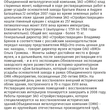
Объединенной металлургической компании, ЗАО «ОМК») клад
старинных монет, найденный в ходе реставрационных работ в
доме-усадьбе основателей завода братьев Ивана и Андрея
Баташёвых.12 октября 2007 года во время земляных работ в
цокольном этаже здания работники ЗАО «Стройреставрация»
нашли глиняный кувшин с кладом из 257 медных
пятикопеечных монет XVIII века времен императриц
Елизаветы и Екатерины II (выпущены с 1759 по 1788 годы
включительно). Общий вес находки - более 15 кг.
Генеральный директор ЗАО «Стройреставрация» Владимир
Брянов в соответствии с российским законодательством
передал находку представителям МВД«Это очень ценная для
нас находка, - говорит директор музея истории ОАО «ВМЗ»
Ольга Громова. - Монеты займут достойное место в фонде
музея, а в дальнейшем, после завершения реставрации его
помещений, - и в его экспозиции».Обновленная экспозиция
заводского музея разместится в историко-архитектурном
комплексе «Дом Баташёвых», который создается на базе
усадьбы основателей завода в рамах Объединенного проекта
ОМК «Мероприятия, посвященные 250-летию ВМЗ». На
сегодняшний день уже восстановлен внешний исторический
облик здания, построенного в 70-х годах XVIII века.
Реставрацию внутренних помещений с восстановлением
исторических интерьеров планируется завершить в 2008 году.
Работы проводит ЗАО «Стройреставрация», которое
специализируется на восстановлении исторических
зданий.Объединенная металлургическая компания (ОМК) -
один из крупнейших отечественных производителей труб,