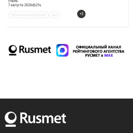
сталь
7 августа 2026
214
+3
Черная металлургия
Зак