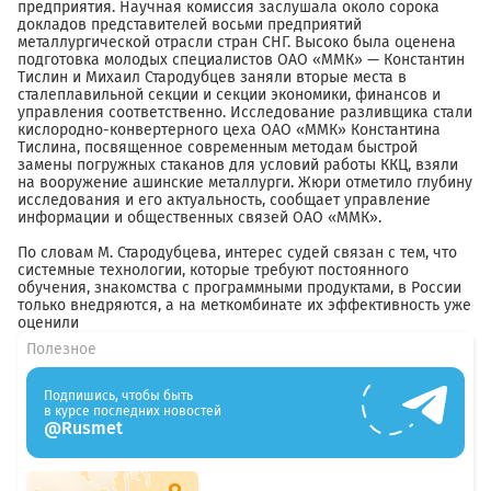
предприятия. Научная комиссия заслушала около сорока
докладов представителей восьми предприятий
металлургической отрасли стран СНГ. Высоко была оценена
подготовка молодых специалистов ОАО «ММК» — Константин
Тислин и Михаил Стародубцев заняли вторые места в
сталеплавильной секции и секции экономики, финансов и
управления соответственно. Исследование разливщика стали
кислородно-конвертерного цеха ОАО «ММК» Константина
Тислина, посвященное современным методам быстрой
замены погружных стаканов для условий работы ККЦ, взяли
на вооружение ашинские металлурги. Жюри отметило глубину
исследования и его актуальность, сообщает управление
информации и общественных связей ОАО «ММК».
По словам М. Стародубцева, интерес судей связан с тем, что
системные технологии, которые требуют постоянного
обучения, знакомства с программными продуктами, в России
только внедряются, а на меткомбинате их эффективность уже
оценили
Полезное
Подпишись, чтобы быть
в курсе последних новостей
@Rusmet