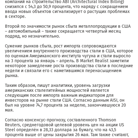
компаний на строительство ABI (Architectural Index Billing)
снизился с 54,3 до 50,9 процента, что наряду с сокращением
ввода новых объектов сигнализирует о растущих проблемах
в секторе.
Второй по значимости рынок сбыта металлопродукции в США
– автомобильный – также сокращается четвертый месяц
подряд, но незначительно.
Сужение рынков сбыта, рост импорта сопровождаются
увеличением внутреннего производства стали в США, которое
по оценкам Американского института чугуна и стали выросло
на 3 процента за январь – апрель. В Market Realist заметили
некоторое замедление роста производства стали в последние
недели и связали его с наметившимся перенасыщением
рынка.
Таким образом, пишут аналитики, уровень загрузки
американских сталелитейных мощностей является
следующим после импорта важным индикатором для
инвесторов на рынке стали США. Согласно данным AISI, он
был на уровне 74,7 процента за неделю, закончившуюся 20
мая.
Согласно консенсус-прогнозу, составленного Thomson
Reuters, среднегодовой целевой уровень цен на акции US
Steel определён в 28,33 доллара за бумагу, что на 43,5
процента выше от цены закрытия 26 мая. Там также считают,