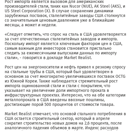
Рост импорта является вызовом для американских
производителей стали, таких как Nucor (NUE), AK Steel (AKS), и
US Steel Corporation (X). В случае сохранения динамики
зарубежных поставок, сталелитейные заводы США столкнутся
со значительным ценовым давлением уже в ближайшие
месяцы, а может и недели.
«Следует отметить, что спрос на сталь в США удовлетворяется
за счет отечественных сталелитейных заводов и импорта.
Поскольку импорт является ключевым фактором цен в США,
самым важным для инвесторов становится пристально
следить за ежемесячными выпусками данных по импорту
стали», - говорится в докладе Market Realist.
Рост цен на энергоносители и нефть привел к резкому спросу
на стальные трубы в США, который был удовлетворен в
основном за счет многократно увеличившихся поставок OCTG
из Южной Кореи. Также наблюдается стремительный рост
импорта оцинкованной стали и стали с покрытием, что
указывает на увеличение доли импортного проката в
инфраструктурных проектах. Интересно, что на обе категории
металлопроката в США введены ввозные пошлины,
достигающие порой 500 процентов от стоимости товара.
Market Realist отмечает, что основой стального потребления в
США остается строительный сектор, который в апреле
сократил строительство новых домов на 2,6 процента, после
аналогичного падения объемов в марте. Индекс расходов