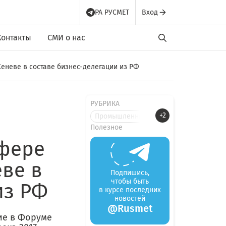
РА РУСМЕТ
Вход
Контакты
СМИ о нас
еневе в составе бизнес-делегации из РФ
РУБРИКА
+2
Промышленные новости
Полезное
сфере
ве в
Подпишись,
чтобы быть
из РФ
в курсе последних
новостей
@Rusmet
ие в Форуме