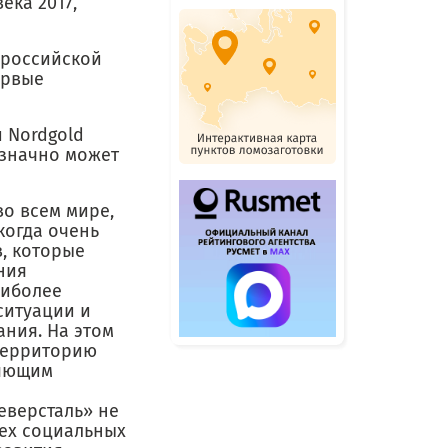
ека 2017,
 российской
ервые
 Nordgold
означно может
о всем мире,
когда очень
, которые
ния
аиболее
ситуации и
ния. На этом
территорию
ляющим
еверсталь» не
сех социальных