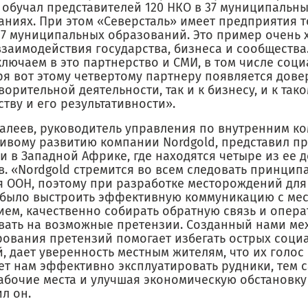
 обучал представителей 120 НКО в 37 муниципальн
аниях. При этом «Северсталь» имеет предприятия т
 37 муниципальных образований. Это пример очень
заимодействия государства, бизнеса и сообщества
лючаем в это партнерство и СМИ, в том числе соц
ря вот этому четвертому партнеру появляется дове
ворительной деятельности, так и к бизнесу, и к так
тву и его результативности».
залеев, руководитель управления по внутренним к
чивому развитию компании Nordgold, представил п
 в Западной Африке, где находятся четыре из ее 
в. «Nordgold стремится во всем следовать принцип
я ООН, поэтому при разработке месторождений для
было выстроить эффективную коммуникацию с ме
ием, качественно собирать обратную связь и опер
вать на возможные претензии. Созданный нами ме
рования претензий помогает избегать острых соци
, дает уверенность местным жителям, что их голос
ет нам эффективно эксплуатировать рудники, тем 
абочие места и улучшая экономическую обстановку 
л он.