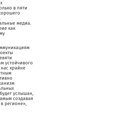
ых
олько в пяти
 хорошего
.
иальные медиа.
рие как
ому
оммуникациям
роекты
девяти
ам устойчивого
 нас крайне
стным
ативно
ханизм
альных
 будет услышан,
самым создавая
в регионе»,