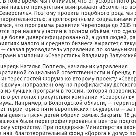
. В тоже время мы понимаем, что от ускоренного р
рий нашего присутствия выигрывают абсолютно все
«Северсталь». Поэтому проекты подобного рода мы 
отворительностью, а долгосрочными социальными 
емся, что программа развития Череповца до 2035 г
ется при нашем участии в полном объёме, что сдел
еще более диверсифицированной, а доля людей, р
риятиях малого и среднего бизнеса вырастет с тек
, — сказал руководитель управления по коммуника
торами компании «Северсталь» Владимир Залужский
очередь Наталья Поппель, начальник управления
оративной социальной ответственности и бренду, 
 интерес гостей Форума ко второму проекту «Севе
 к дому», направленному на профилактику детского
на из лучших программ в России, которая позволил
ть в регионах присутствия компании «Северсталь»
мума. Например, в Вологодской области, — террит
яет территорию пяти европейских государств — за 
ы девять тысяч детей обрели семью. Закрыты 18 д
тавшихся были перепрофилированы в центры подго
ному устройству. При поддержке Министерства эко
я наш благотворительный фонд «Дорога к дому» по