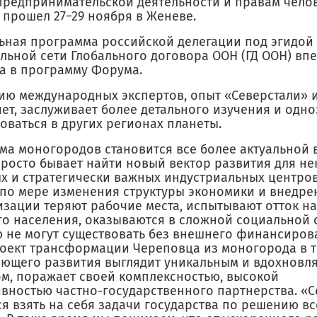
предпринимательской деятельности и правам челов
 прошел 27−29 ноября в Женеве.
ьная программа российской делегации под эгидой
льной сети Глобального договора ООН (ГД ООН) вп
а в программу Форума.
ию международных экспертов, опыт «Северстали» и
яет, заслуживает более детального изучения и одн
оваться в других регионах планеты.
ма моногородов становится все более актуальной в
просто бывает найти новый вектор развития для не
х и стратегически важных индустриальных центров
 по мере изменения структуры экономики и внедре
изации теряют рабочие места, испытывают отток н
го населения, оказываются в сложной социальной 
ю не могут существовать без внешнего финансирова
оект трансформации Череповца из моногорода в 
ющего развития выглядит уникальным и вдохнов
м, поражает своей комплексностью, высокой
вностью частно-государственного партнерства. «С
ся взять на себя задачи государства по решению в