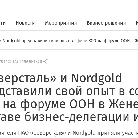
уги
Новости
Мероприятия
Бизнес-решения
и Nordgold представили свой опыт в сфере КСО на форуме ООН в Ж
2017
323
Поделиться
версталь» и Nordgold
дставили свой опыт в 
 на форуме ООН в Жене
таве бизнес-делегации 
вители ПАО «Северсталь» и Nordgold приняли участ