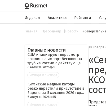
Индексы
Аналитика
Рейтинги
Усл
Главная
Пресс-центр
Новости
«Северсталь» 
30 ноября 
Главные новости
США инициируют пересмотр
«Се
пошлин на импорт бесшовных
труб из России с действующей
пре
ставкой 209,72%
6 августа 2026
0
Импорт и экспорт
КСО
Китайские медные катоды
сос
резко нарастили присутствие в
Европе: за 5 месяцев 2026 года
— 45 тыс. тонн
6 августа 2026
15
Предста
Импорт и экспорт