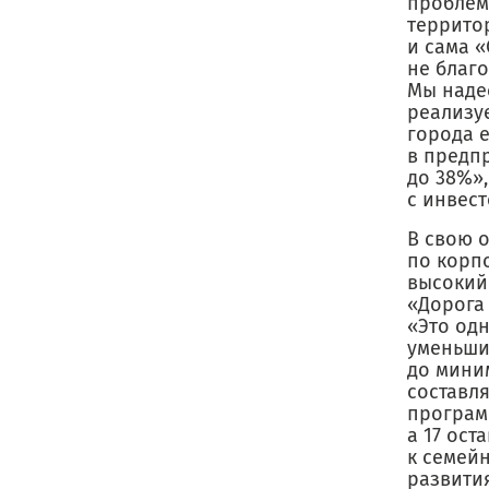
проблем
террито
и сама 
не благ
Мы наде
реализу
города 
в предп
до 38%»
с инвес
В свою 
по корп
высокий
«Дорога
«Это од
уменьши
до мини
составл
программ
а 17 ос
к семей
развити