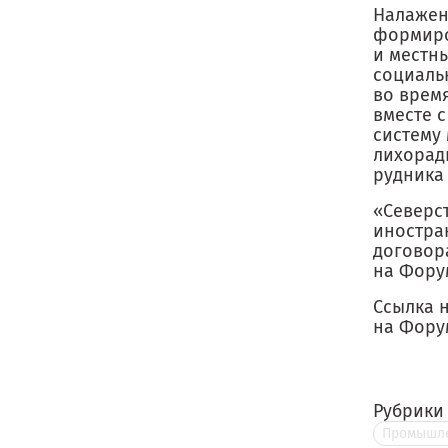
Налажен
формиро
и местн
социальн
во время
вместе 
систему
лихорад
рудника 
«Северс
иностра
договор
на Фору
Ссылка 
на Фору
Рубрики
Промышле