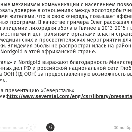
ные механизмы коммуникации с населением позв
вать доверие в отношениях между золотодобытчи
ыми жителями, что в свою очередь, повышает эффе
ых программ. В качестве примера Олег рассказал о
 эпидемии лихорадки эбола в Гвинее в 2013−2015 гг
с местными и центральными органами власти стран
 медицинских и просветительских мероприятий дл
ки. Эпидемия эболы не распространилась на район
Nordgold в этой африканской стране.
таль» и Nordgold выражают благодарность Министе
нных дел РФ и российской национальной сети Гло
а ООН (ГД ООН) за предоставленную возможность в
ме.
на презентацию «Северсталь»
ме:
http://www.severstal.com/eng/csr/library/present
+2
нные новости
Р
30 ноябр