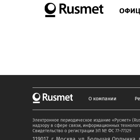
О компании
Р
Электронное периодическое издание «Русмет» (Ru
надзору в сфере связи, информационных технологи
Свидетельство о регистрации ЭЛ № ФС 77–77329
119017, г. Москва, ул. Большая Ордынка, д