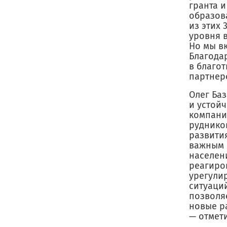
гранта и
образов
из этих
уровня в
Но мы вк
Благода
в благот
партнерс
Олег Ба
и устой
компании
руднико
развити
важным 
населен
реагиро
урегули
ситуаций
позволя
новые р
— отмети