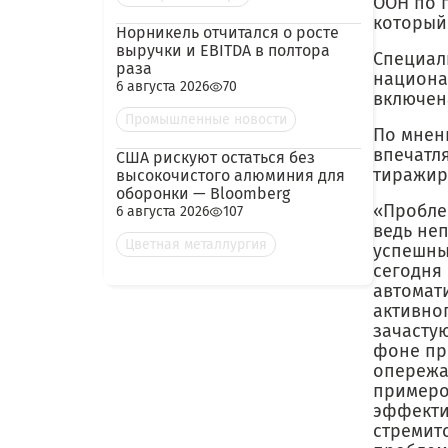
ООН по 
который
Норникель отчитался о росте
выручки и EBITDA в полтора
Специал
раза
национа
6 августа 2026
70
включен
Промышленные новости
По мнен
впечатл
США рискуют остаться без
тиражир
высокочистого алюминия для
оборонки — Bloomberg
«Пробле
6 августа 2026
107
ведь не
Цветная металлургия
успешны
сегодня
автомат
активно
зачасту
фоне пр
опережа
примеро
эффекти
стремит