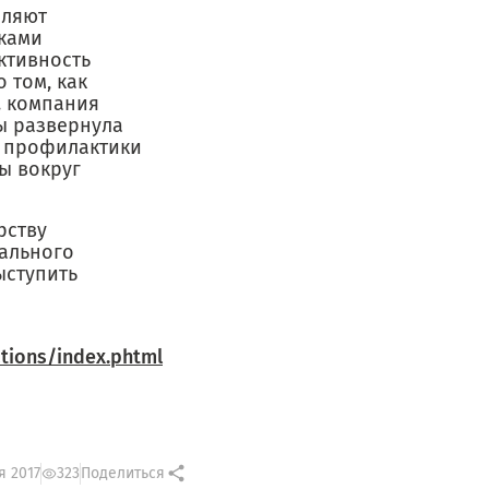
оляют
ками
ктивность
 том, как
. компания
ы развернула
я профилактики
ы вокруг
рству
бального
ыступить
ations/index.phtml
я 2017
323
Поделиться