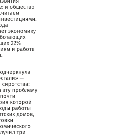
азвития
: и общество
считаем
инвестициями.
ода
ает экономику
аботающих
ущих 22%
циям и работе
.
подчеркнула
рстали» —
 сиротства:
а эту проблему
 почти
ория которой
годы работы
етских домов,
товки
номического
лучил три