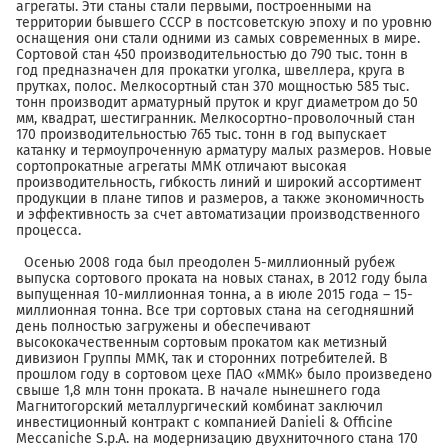
агрегаты. Эти станы стали первыми, построенными на
территории бывшего СССР в постсоветскую эпоху и по уровню
оснащения они стали одними из самых современных в мире.
Сортовой стан 450 производительностью до 790 тыс. тонн в
год предназначен для прокатки уголка, швеллера, круга в
прутках, полос. Мелкосортный стан 370 мощностью 585 тыс.
тонн производит арматурный пруток и круг диаметром до 50
мм, квадрат, шестигранник. Мелкосортно-проволочный стан
170 производительностью 765 тыс. тонн в год выпускает
катанку и термоупроченную арматуру малых размеров. Новые
сортопрокатные агрегаты ММК отличают высокая
производительность, гибкость линий и широкий ассортимент
продукции в плане типов и размеров, а также экономичность
и эффективность за счет автоматизации производственного
процесса.
Осенью 2008 года был преодолен 5-миллионный рубеж
выпуска сортового проката на новых станах, в 2012 году была
выпущенная 10-миллионная тонна, а в июле 2015 года – 15-
миллионная тонна. Все три сортовых стана на сегодняшний
день полностью загружены и обеспечивают
высококачественным сортовым прокатом как метизный
дивизион Группы ММК, так и сторонних потребителей. В
прошлом году в сортовом цехе ПАО «ММК» было произведено
свыше 1,8 млн тонн проката. В начале нынешнего года
Магнитогорский металлургический комбинат заключил
инвестиционный контракт с компанией Danieli & Officine
Meccaniche S.p.A. на модернизацию двухниточного стана 170