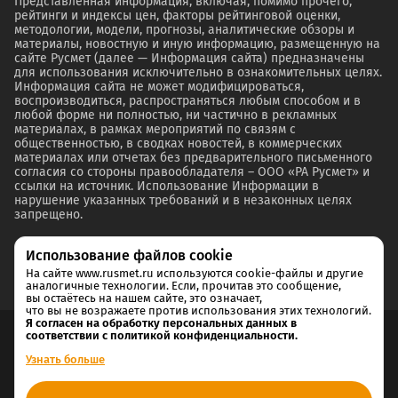
Представленная информация, включая, помимо прочего,
рейтинги и индексы цен, факторы рейтинговой оценки,
методологии, модели, прогнозы, аналитические обзоры и
материалы, новостную и иную информацию, размещенную на
сайте Русмет (далее — Информация сайта) предназначены
для использования исключительно в ознакомительных целях.
Информация сайта не может модифицироваться,
воспроизводиться, распространяться любым способом и в
любой форме ни полностью, ни частично в рекламных
материалах, в рамках мероприятий по связям с
общественностью, в сводках новостей, в коммерческих
материалах или отчетах без предварительного письменного
согласия со стороны правообладателя – ООО «РА Русмет» и
ссылки на источник. Использование Информации в
нарушение указанных требований и в незаконных целях
запрещено.
Использование файлов cookie
На сайте www.rusmet.ru используются cookie-файлы и другие
аналогичные технологии. Если, прочитав это сообщение,
вы остаётесь на нашем сайте, это означает,
что вы не возражаете против использования этих технологий.
Я согласен на обработку персональных данных в
соответствии с политикой конфиденциальности.
Согласие на обработку и хранение персональных данных
Узнать больше
Политика cookie