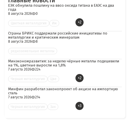
Главные новости
ЕЭК обнулила пошлину на ввоз оксида титана в ЕАЭС на два
года
8 августа 2026
0
+2
Цветная металлургия
Им
Страны БРИКС поддержали российские инициативы по
металлургии и критическим минералам
8 августа 2026
8
редкоземельные металлы
Минэкономразвития: за неделю чёрные металлы подешевели
на 1%, цветные выросли на 1,8%
7 августа 2026
224
+2
Черная металлургия
Цве
Минфин разработал законопроект об акцизе на импортную
сталь
7 августа 2026
214
+3
Черная металлургия
Зак