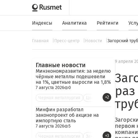
Индексы
Аналитика
Рейтинги
Усл
Главная
Пресс-центр
Новости
Загорский тру
9 апреля 2
Главные новости
Минэкономразвития: за неделю
Заг
чёрные металлы подешевели
на 1%, цветные выросли на 1,8%
раз
7 августа 2026
0
+2
Черная металлургия
Цве
тру
Минфин разработал
законопроект об акцизе на
Загорск
импортную сталь
первом к
7 августа 2026
5
компани
+3
Черная металлургия
Зак