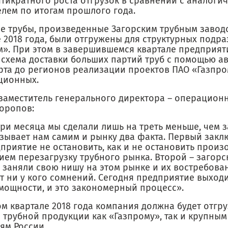
ятикратного роста отгрузок в сравнении с аналоги
елем по итогам прошлого года.
се трубы, произведенные Загорским трубным завод
е 2018 года, были отгружены для структурных подр
м». При этом в завершившемся квартале предприят
 схема доставки больших партий труб с помощью а
рта до регионов реализации проектов ПАО «Газпром
ционных.
заместитель генерального директора – операцион
Торопов:
три месяца мы сделали лишь на треть меньше, чем за
зывает нам самим и рынку два факта. Первый заклю
приятие не остановить, как и не остановить прои
ием перезагрузку трубного рынка. Второй – загорс
 заняли свою нишу на этом рынке и их востребова
т ни у кого сомнений. Сегодня предприятие выходи
мощности, и это закономерный процесс».
м квартале 2018 года компания должна будет отгру
н трубной продукции как «Газпрому», так и крупны
ям России.