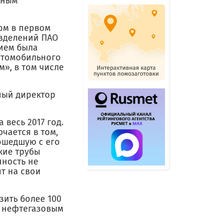
чным
ом в первом
азделений ПАО
ием была
втомобильного
», в том числе
ный директор
 весь 2017 год.
чается в том,
зошедшую с его
кие трубы
нность не
т на свои
зить более 100
м нефтегазовым