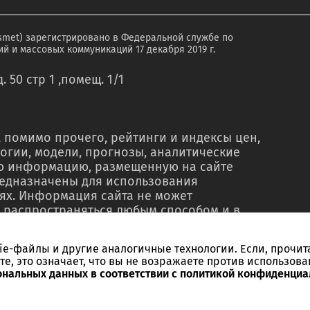
smet) зарегистрировано в Федеральной службе по
й и массовых коммуникаций 17 декабря 2019 г.
. 50 стр 1 ,помещ. 1/1
 помимо прочего, рейтинги и индексы цен,
огии, модели, прогнозы, аналитические
ую информацию, размещенную на сайте
редназначены для использования
ях. Информация сайта не может
 распространяться любым способом и в
о в рекламных материалах, в рамках
тью, в сводках новостей, в коммерческих
kie-файлы и другие аналогичные технологии. Если, прочит
ельного письменного согласия со стороны
те, это означает, что вы не возражаете против использова
ссылки на источник. Использование
ональных данных в соответствии с политикой конфиденциа
ебований и в незаконных целях запрещено.