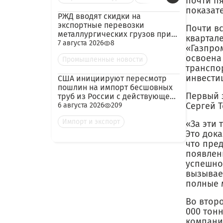
почти п
показат
РЖД вводят скидки на
экспортные перевозки
Почти в
металлургических грузов при
квартал
гарантированных объёмах
7 августа 2026
8
«Газпро
освоена
Промышленные новости
транспо
инвести
США инициируют пересмотр
пошлин на импорт бесшовных
Первый 
труб из России с действующей
ставкой 209,72%
Сергей 
6 августа 2026
209
Импорт и экспорт
«За эти 
Это дока
что пред
появлен
успешно
вызывае
полные 
Во второ
000 тон
компани