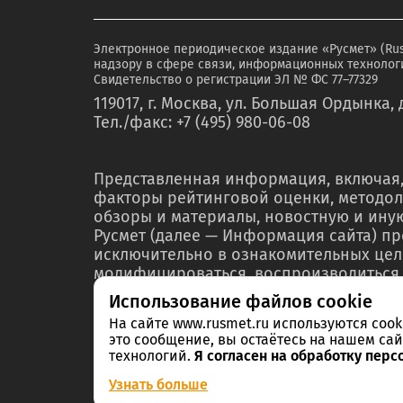
Электронное периодическое издание «Русмет» (Ru
надзору в сфере связи, информационных технологи
Свидетельство о регистрации ЭЛ № ФС 77–77329
119017, г. Москва, ул. Большая Ордынка, д
Тел./факс: +7 (495) 980-06-08
Представленная информация, включая,
факторы рейтинговой оценки, методол
обзоры и материалы, новостную и ин
Русмет (далее — Информация сайта) п
исключительно в ознакомительных цел
модифицироваться, воспроизводиться,
любой форме ни полностью, ни частичн
Использование файлов cookie
мероприятий по связям с общественнос
На сайте www.rusmet.ru используются coo
материалах или отчетах без предварит
это сообщение, вы остаётесь на нашем сай
правообладателя – ООО «РА Русмет» и 
технологий.
Я согласен на обработку перс
Информации в нарушение указанных тр
Узнать больше