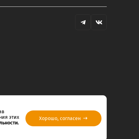
ав
ния этих
Хорошо, согласен
льности.