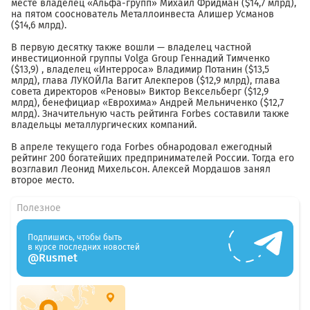
месте владелец «Альфа-групп» Михаил Фридман ($14,7 млрд),
на пятом сооснователь Металлоинвеста Алишер Усманов
($14,6 млрд).
В первую десятку также вошли — владелец частной
инвестиционной группы Volga Group Геннадий Тимченко
($13,9) , владелец «Интерроса» Владимир Потанин ($13,5
млрд), глава ЛУКОЙЛа Вагит Алекперов ($12,9 млрд), глава
совета директоров «Реновы» Виктор Вексельберг ($12,9
млрд), бенефициар «Еврохима» Андрей Мельниченко ($12,7
млрд). Значительную часть рейтинга Forbes составили также
владельцы металлургических компаний.
В апреле текущего года Forbes обнародовал ежегодный
рейтинг 200 богатейших предпринимателей России. Тогда его
возглавил Леонид Михельсон. Алексей Мордашов занял
второе место.
Полезное
Подпишись, чтобы быть
в курсе последних новостей
@Rusmet