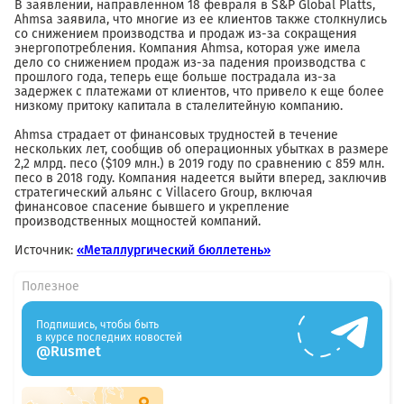
В заявлении, направленном 18 февраля в S&P Global Platts,
Ahmsa заявила, что многие из ее клиентов также столкнулись
со снижением производства и продаж из-за сокращения
энергопотребления. Компания Ahmsa, которая уже имела
дело со снижением продаж из-за падения производства с
прошлого года, теперь еще больше пострадала из-за
задержек с платежами от клиентов, что привело к еще более
низкому притоку капитала в сталелитейную компанию.
Ahmsa страдает от финансовых трудностей в течение
нескольких лет, сообщив об операционных убытках в размере
2,2 млрд. песо ($109 млн.) в 2019 году по сравнению с 859 млн.
песо в 2018 году. Компания надеется выйти вперед, заключив
стратегический альянс с Villacero Group, включая
финансовое спасение бывшего и укрепление
производственных мощностей компаний.
Источник:
«Металлургический бюллетень»
Полезное
Подпишись, чтобы быть
в курсе последних новостей
@Rusmet