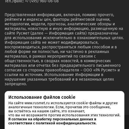
Тел./факс: +7 (495) 980-06-08
Представленная информация, включая, помимо прочего,
рейтинги и индексы цен, факторы рейтинговой оценки,
методологии, модели, прогнозы, аналитические обзоры и
материалы, новостную и иную информацию, размещенную на
сайте Русмет (далее — Информация сайта) предназначены
для использования исключительно в ознакомительных целях.
Информация сайта не может модифицироваться,
воспроизводиться, распространяться любым способом и в
любой форме ни полностью, ни частично в рекламных
материалах, в рамках мероприятий по связям с
общественностью, в сводках новостей, в коммерческих
материалах или отчетах без предварительного письменного
согласия со стороны правообладателя – ООО «РА Русмет» и
ссылки на источник. Использование Информации в
нарушение указанных требований и в незаконных целях
запрещено.
Использование файлов cookie
На сайте www.rusmet.ru используются cookie-файлы и другие
аналогичные технологии. Если, прочитав это сообщение,
вы остаётесь на нашем сайте, это означает,
что вы не возражаете против использования этих технологий.
Я согласен на обработку персональных данных в
соответствии с политикой конфиденциальности.
Согласие на обработку и хранение персональных данных