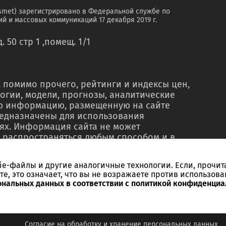
smet) зарегистрировано в Федеральной службе по
й и массовых коммуникаций 17 декабря 2019 г.
. 50 стр 1 ,помещ. 1/1
 помимо прочего, рейтинги и индексы цен,
огии, модели, прогнозы, аналитические
ую информацию, размещенную на сайте
редназначены для использования
ях. Информация сайта не может
 распространяться любым способом и в
о в рекламных материалах, в рамках
тью, в сводках новостей, в коммерческих
kie-файлы и другие аналогичные технологии. Если, прочит
ельного письменного согласия со стороны
те, это означает, что вы не возражаете против использова
ссылки на источник. Использование
ональных данных в соответствии с политикой конфиденциа
ебований и в незаконных целях запрещено.
Согласие на обработку и хранение персональных данных