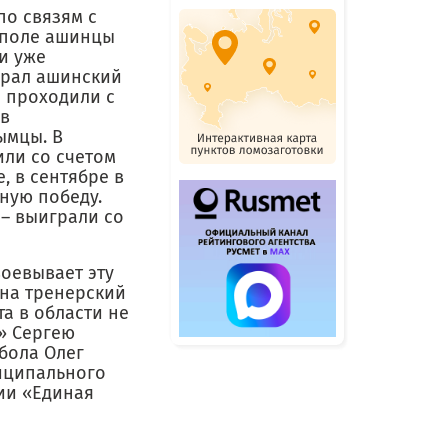
по связям с
 поле ашинцы
и уже
играл ашинский
и проходили с
 в
ымцы. В
или со счетом
, в сентябре в
ную победу.
– выиграли со
оевывает эту
 на тренерский
та в области не
» Сергею
бола Олег
иципального
ии «Единая