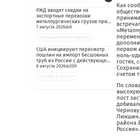
Как соо
РЖД вводят скидки на
обществ
экспортные перевозки
принима
металлургических грузов при
встречал
гарантированных объёмах
7 августа 2026
8
«Металл
переменн
Промышленные новости
дополни
первом 
США инициируют пересмотр
пошлин на импорт бесшовных
ноль-оди
труб из России с действующей
гостях,
ставкой 209,72%
6 августа 2026
209
Сохрани
счетом т
Импорт и экспорт
По слов
высокую 
пост зас
добивал
Чернову
Люкшин.
района 
Россия».