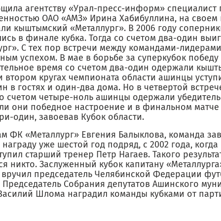
бщила агентству «Урал-пресс-информ» специалист 
енностью ОАО «АМЗ» Ирина Хабибуллина, на своем
ли кыштымский «Металлург». В 2006 году соперник
ись в финале кубка. Тогда со счетом два-один вы
ург». С тех пор встречи между командами-лидерам
ым успехом. В мае в борьбе за суперкубок победу
тельное время со счетом два-один одержали кышт
и втором кругах чемпионата области ашинцы уступ
н в гостях и один-два дома. Но в четвертой встрече
 со счетом четыре-ноль ашинцы одержали убедитель
ли они победное настроение и в финальном матче 
ри-один, завоевав Кубок области.
ам ФК «Металлург» Евгения Балыклова, команда зав
награду уже шестой год подряд, с 2002 года, когда
тупил старший тренер Петр Нагаев. Такого результа
ся никто. Заслуженный кубок капитану «Металлурга
 вручил председатель Челябинской Федерации фут
 Председатель Собрания депутатов Ашинского мун
Василий Шлома наградил команды кубками от парт