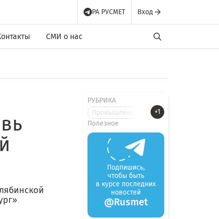
РА РУСМЕТ
Вход
Контакты
СМИ о нас
РУБРИКА
+1
Промышленные новости
овь
Полезное
й
Подпишись,
чтобы быть
в курсе последних
елябинской
новостей
ург»
@Rusmet