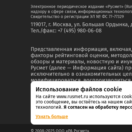
Электронное периодическое издание «Русмет» (Ru
надзору в сфере связи, информационных технологи
Свидетельство о регистрации ЭЛ № ФС 77–77329
119017, г. Москва, ул. Большая Ордынка, д
Тел./факс: +7 (495) 980-06-08
Представленная информация, включая,
факторы рейтинговой оценки, методол
обзоры и материалы, новостную и ин
Русмет (далее — Информация сайта) п
исключительно в ознакомительных цел
модифицироваться, воспроизводиться,
любой форме ни полностью, ни частичн
Использование файлов cookie
мероприятий по связям с общественнос
На сайте www.rusmet.ru используются coo
материалах или отчетах без предварит
это сообщение, вы остаётесь на нашем сай
правообладателя – ООО «РА Русмет» и 
технологий.
Я согласен на обработку перс
Информации в нарушение указанных тр
Узнать больше
© 2008–2025 ООО «РА Русмет»