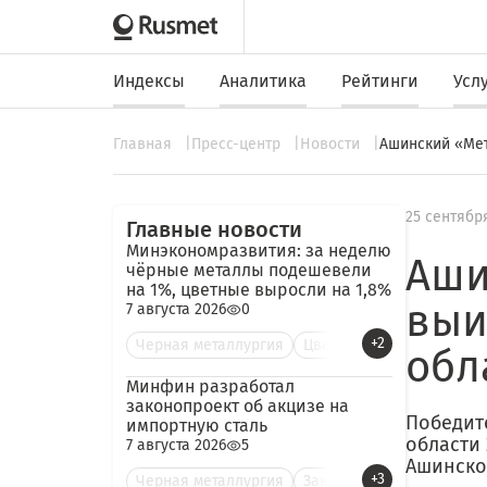
Индексы
Аналитика
Рейтинги
Усл
Главная
Пресс-центр
Новости
Ашинский «Мет
25 сентябр
Главные новости
Минэкономразвития: за неделю
Аши
чёрные металлы подешевели
на 1%, цветные выросли на 1,8%
выи
7 августа 2026
0
+2
Черная металлургия
Цве
обл
Минфин разработал
законопроект об акцизе на
Победит
импортную сталь
области 
7 августа 2026
5
Ашинско
+3
Черная металлургия
Зак