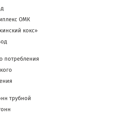
од
омплекс ОМК
ахинский кокс»
вод
го потребления
ского
ления
онн трубной
тонн