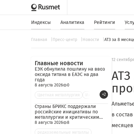
Индексы
Аналитика
Рейтинги
Усл
Главная
Пресс-центр
Новости
АТЗ за 8 меся
12 сентябр
Главные новости
ЕЭК обнулила пошлину на ввоз
АТЗ
оксида титана в ЕАЭС на два
года
про
8 августа 2026
0
+2
Цветная металлургия
Им
Альметье
Страны БРИКС поддержали
российские инициативы по
в соста
металлургии и критическим
минералам
8 августа 2026
8
месяцев 
редкоземельные металлы