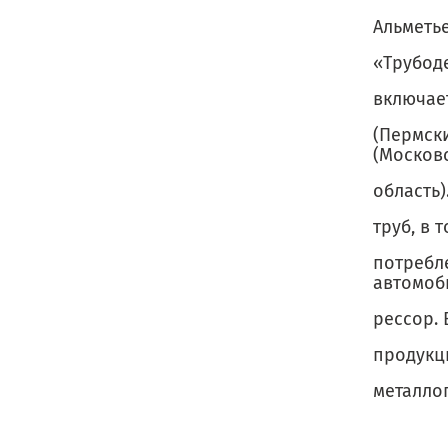
Альметье
«Трубод
включает
(Пермск
(Москов
область
труб, в 
потребл
автомоб
рессор. 
продукци
металло