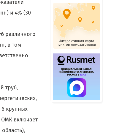
оказатели
нн) и 4% (30
уб различного
нн, в том
тветственно
й труб,
ергетических,
 6 крупных
с ОМК включает
область),