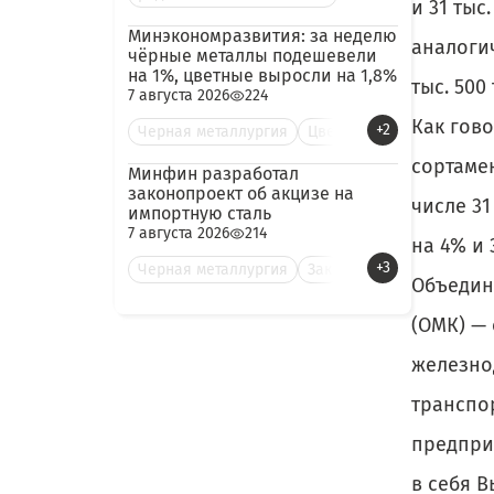
и 31 тыс
Минэкономразвития: за неделю
аналогич
чёрные металлы подешевели
на 1%, цветные выросли на 1,8%
тыс. 500
7 августа 2026
224
Как гов
+2
Черная металлургия
Цве
сортамен
Минфин разработал
законопроект об акцизе на
числе 31
импортную сталь
7 августа 2026
214
на 4% и 
+3
Черная металлургия
Зак
Объедин
(ОМК) —
железно
транспо
предпри
в себя В