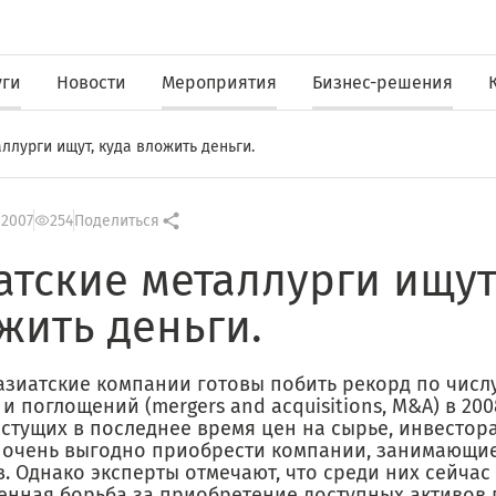
уги
Новости
Мероприятия
Бизнес-решения
ллурги ищут, куда вложить деньги.
 2007
254
Поделиться
атские металлурги ищут
жить деньги.
азиатские компании готовы побить рекорд по числ
и поглощений (mergers and acquisitions, M&A) в 200
астущих в последнее время цен на сырье, инвестор
 очень выгодно приобрести компании, занимающи
. Однако эксперты отмечают, что среди них сейчас
енная борьба за приобретение доступных активов