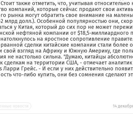
 Стоит также отметить, что, учитывая относительно
тво компаний, которые сейчас продают свои активы
ого рынка могут обратить свое внимание на малень
-2 млрд долл.). Особенной популярностью они, скор
ться у Китая, который до сих пор не может пережи
нской нефтяной компании от $18,5-миллиардного 
 натолкнулось на яростное сопротивление правите
орванной сделки китайские компании стали более
и свой взгляд на Африку и Южную Америку, где пол
ия не настолько сильна. "Думаю, китайцы абсолютн
к сделкам на территории США, - отмечает аналитик
es Ларри Грейс. - И если у них действительно появи
сть что-либо купить, они без сомнения сделают эт
нные новости
14 декабр