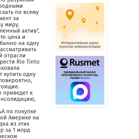
иродными
скать по всему
мент за
у миру.
ленный актив",
Но цена и
обычно на одну
рассматривать
й отрасли
ести Rio Tinto
иковала
т купить одну
аловероятно,
тоящие.
o приведет к
онсолидацию,
&A по покупке
ной Америке на
дна из этих
p за 1 млрд
ческом