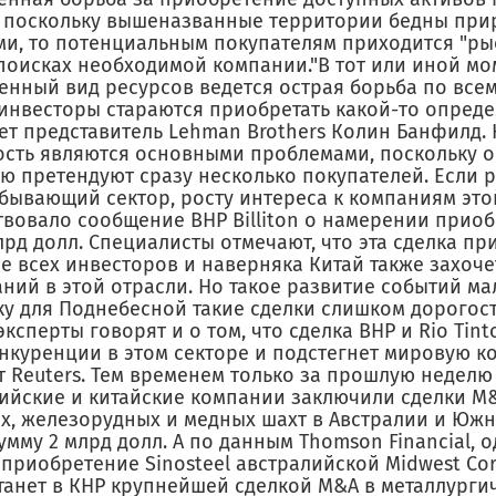
А поскольку вышеназванные территории бедны пр
ми, то потенциальным покупателям приходится "ры
 поисках необходимой компании."В тот или иной мо
енный вид ресурсов ведется острая борьба по всем
инвесторы стараются приобретать какой-то опреде
ет представитель Lehman Brothers Колин Банфилд. 
ость являются основными проблемами, поскольку 
ю претендуют сразу несколько покупателей. Если 
бывающий сектор, росту интереса к компаниям это
вовало сообщение BHP Billiton о намерении приобр
лрд долл. Специалисты отмечают, что эта сделка пр
е всех инвесторов и наверняка Китай также захоче
ний в этой отрасли. Но такое развитие событий м
ку для Поднебесной такие сделки слишком дорогос
ксперты говорят и о том, что сделка BHP и Rio Tint
онкуренции в этом секторе и подстегнет мировую к
т Reuters. Тем временем только за прошлую неделю
ийские и китайские компании заключили сделки M
х, железорудных и медных шахт в Австралии и Юж
мму 2 млрд долл. А по данным Thomson Financial, о
 приобретение Sinosteel австралийской Midwest Cor
станет в КНР крупнейшей сделкой M&A в металлурги