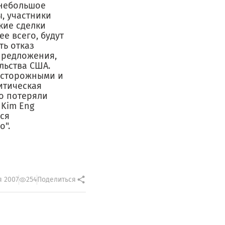
 небольшое
, участники
кие сделки
ее всего, будут
ть отказ
предложения,
льства США.
 осторожными и
итическая
о потеряли
 Kim Eng
тся
о".
я 2007
254
Поделиться