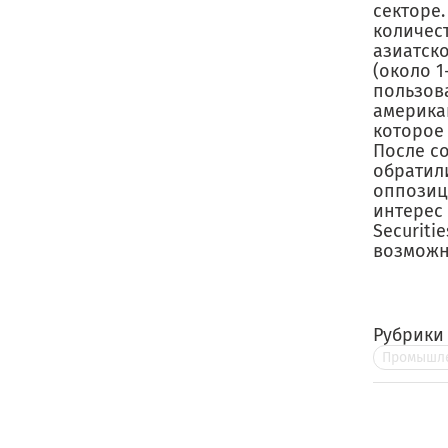
секторе.
количес
азиатск
(около 1
пользова
америка
которое
После с
обратил
оппозиц
интерес 
Securiti
возможно
Рубрики
Промышле