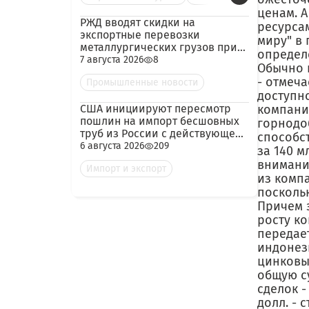
ценам. 
РЖД вводят скидки на
ресурса
экспортные перевозки
миру" в
металлургических грузов при
определ
гарантированных объёмах
7 августа 2026
8
Обычно 
- отмеча
Промышленные новости
доступн
США инициируют пересмотр
компани
пошлин на импорт бесшовных
горнодо
труб из России с действующей
способст
ставкой 209,72%
6 августа 2026
209
за 140 м
внимани
Импорт и экспорт
из компа
посколь
Причем э
росту к
передае
индонез
цинковы
общую су
сделок -
долл. - 