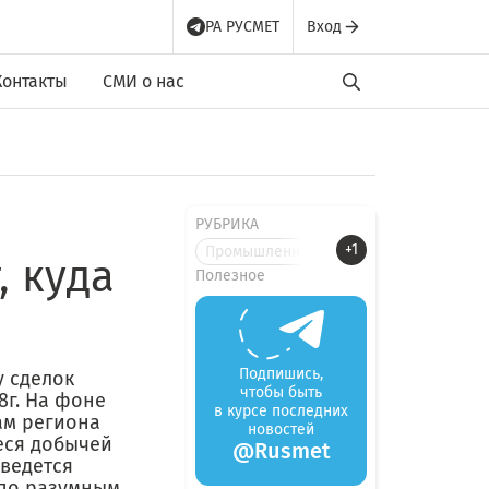
РА РУСМЕТ
Вход
Контакты
СМИ о нас
РУБРИКА
+1
Промышленные новости
, куда
Полезное
Подпишись,
у сделок
чтобы быть
8г. На фоне
в курсе последних
ам региона
новостей
еся добычей
@Rusmet
 ведется
 по разумным