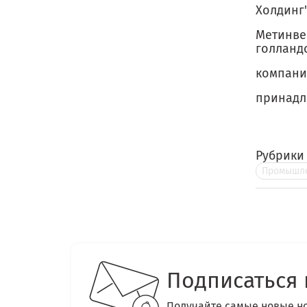
Холдинг
Метинве
голланд
компания
принадле
Рубрики
Промышле
Подписаться 
Получайте самые новые н