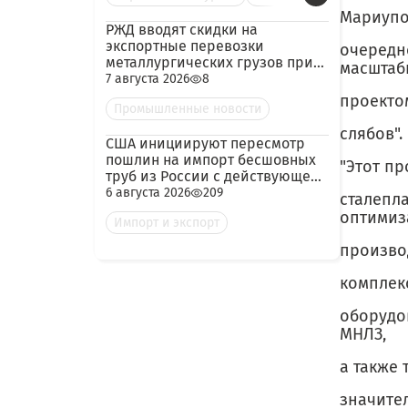
Мариупо
РЖД вводят скидки на
экспортные перевозки
очередн
металлургических грузов при
масшта
гарантированных объёмах
7 августа 2026
8
проекто
Промышленные новости
слябов".
США инициируют пересмотр
пошлин на импорт бесшовных
"Этот п
труб из России с действующей
ставкой 209,72%
6 августа 2026
209
сталепл
оптимиз
Импорт и экспорт
производ
комплек
оборудо
МНЛЗ,
а также
значите