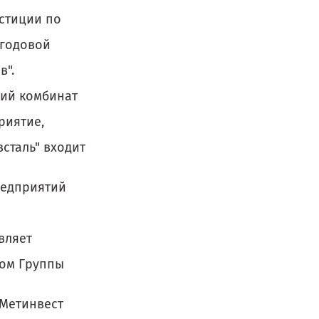
естиции по
 годовой
в".
кий комбинат
риятие,
сталь" входит
редприятий
вляет
сом Группы
"Метинвест