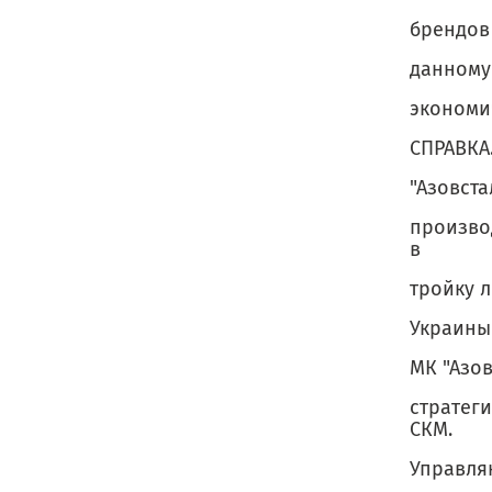
брендов 
данному
экономи
СПРАВКА
"Азовст
произво
в
тройку 
Украины 
МК "Азов
стратег
СКМ.
Управля