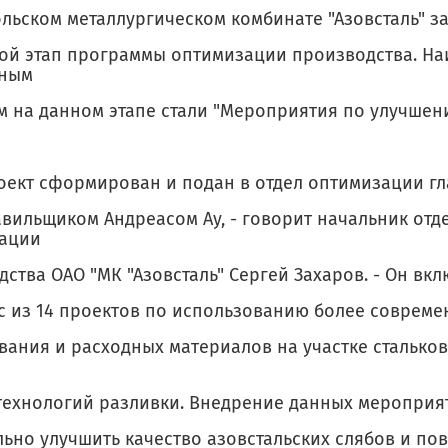
льском металлургическом комбинате "Азовсталь" з
ой этап программы оптимизации производства. На
бным
м на данном этапе стали "Мероприятия по улучшен
роект сформирован и подан в отдел оптимизации г
авильщиком Андреасом Ау, - говорит начальник отд
ации
ства ОАО "МК "Азовсталь" Сергей Захаров. - Он вкл
с из 14 проектов по использованию более совреме
вания и расходных материалов на участке стальк
 технологий разливки. Внедрение данных мероприя
льно улучшить качество азовстальских слябов и по