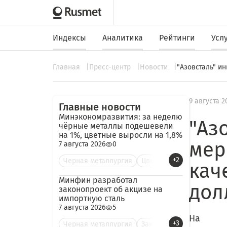
Индексы
Аналитика
Рейтинги
Усл
Главная
Пресс-центр
Новости
"Азовсталь" и
9 августа 2
Главные новости
Минэкономразвития: за неделю
"Аз
чёрные металлы подешевели
на 1%, цветные выросли на 1,8%
мер
7 августа 2026
0
+2
Черная металлургия
Цве
кач
Минфин разработал
дол
законопроект об акцизе на
импортную сталь
7 августа 2026
5
На
+3
Черная металлургия
Зак