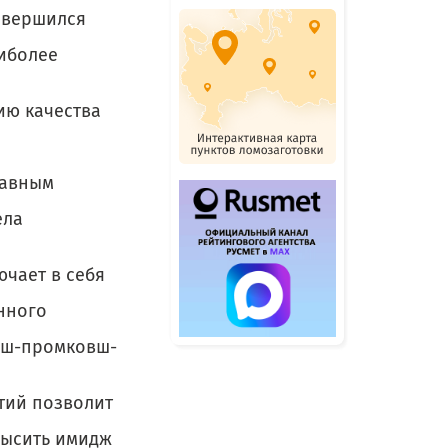
авершился
иболее
ию качества
лавным
ела
ючает в себя
нного
овш-промковш-
тий позволит
высить имидж