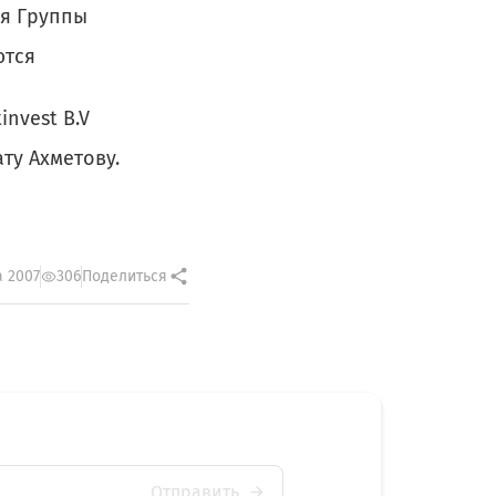
ия Группы
ются
invest B.V
ту Ахметову.
а 2007
306
Поделиться
Отправить