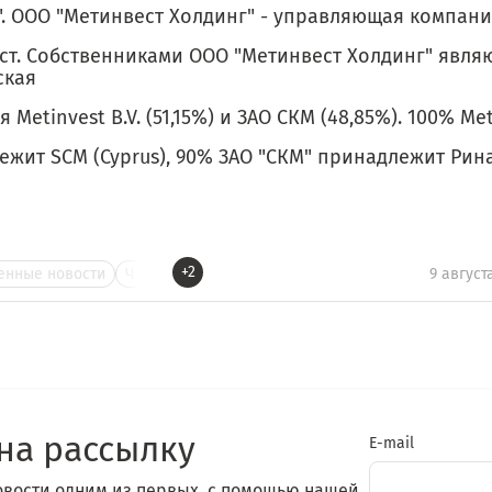
". ООО "Метинвест Холдинг" - управляющая компан
ст. Собственниками ООО "Метинвест Холдинг" явля
ская
 Metinvest B.V. (51,15%) и ЗАО СКМ (48,85%). 100% Met
жит SCM (Cyprus), 90% ЗАО "СКМ" принадлежит Рина
+2
нные новости
Ч
9 август
на рассылку
E-mail
овости одним из первых, с помощью нашей