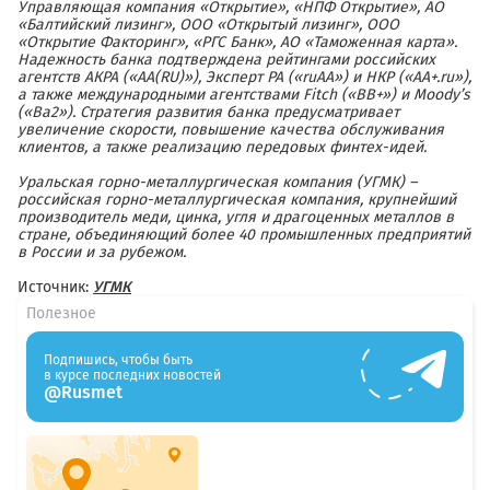
Управляющая компания «Открытие», «НПФ Открытие», АО
«Балтийский лизинг», ООО «Открытый лизинг», ООО
«Открытие Факторинг», «РГС Банк», АО «Таможенная карта».
Надежность банка подтверждена рейтингами российских
агентств АКРА («АА(RU)»), Эксперт РА («ruAA») и НКР («АA+.ru»),
а также международными агентствами Fitch («BB+») и Moody’s
(«Ba2»). Стратегия развития банка предусматривает
увеличение скорости, повышение качества обслуживания
клиентов, а также реализацию передовых финтех-идей.
Уральская горно-металлургическая компания (УГМК)
–
российская горно-металлургическая компания, крупнейший
производитель меди, цинка, угля и драгоценных металлов в
стране, объединяющий более 40 промышленных предприятий
в России и за рубежом.
Источник:
УГМК
Полезное
Подпишись, чтобы быть
в курсе последних новостей
@Rusmet