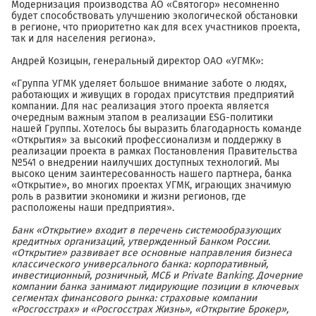
Модернизация производства АО «Святогор» несомненно
будет способствовать улучшению экологической обстановки
в регионе, что приоритетно как для всех участников проекта,
так и для населения региона».
Андрей Козицын, генеральный директор ОАО «УГМК»:
«Группа УГМК уделяет большое внимание заботе о людях,
работающих и живущих в городах присутствия предприятий
компании. Для нас реализация этого проекта является
очередным важным этапом в реализации ESG-политики
нашей Группы. Хотелось бы выразить благодарность команде
«Открытия» за высокий профессионализм и поддержку в
реализации проекта в рамках Постановления Правительства
№541 о внедрении наилучших доступных технологий. Мы
высоко ценим заинтересованность нашего партнера, банка
«Открытие», во многих проектах УГМК, играющих значимую
роль в развитии экономики и жизни регионов, где
расположены наши предприятия».
Банк «Открытие»
входит в перечень системообразующих
кредитных организаций, утвержденный Банком России.
«Открытие» развивает все основные направления бизнеса
классического универсального банка: корпоративный,
инвестиционный, розничный, МСБ и Private Banking. Дочерние
компании банка занимают лидирующие позиции в ключевых
сегментах финансового рынка: страховые компании
«Росгосстрах» и «Росгосстрах Жизнь», «Открытие Брокер»,