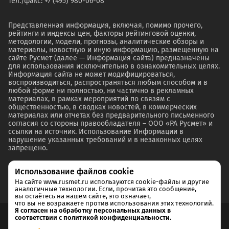
Тел./факс: +7 (495) 980-06-08
Представленная информация, включая, помимо прочего,
рейтинги и индексы цен, факторы рейтинговой оценки,
методологии, модели, прогнозы, аналитические обзоры и
материалы, новостную и иную информацию, размещенную на
сайте Русмет (далее — Информация сайта) предназначены
для использования исключительно в ознакомительных целях.
Информация сайта не может модифицироваться,
воспроизводиться, распространяться любым способом и в
любой форме ни полностью, ни частично в рекламных
материалах, в рамках мероприятий по связям с
общественностью, в сводках новостей, в коммерческих
материалах или отчетах без предварительного письменного
согласия со стороны правообладателя – ООО «РА Русмет» и
ссылки на источник. Использование Информации в
нарушение указанных требований и в незаконных целях
запрещено.
Использование файлов cookie
На сайте www.rusmet.ru используются cookie-файлы и другие
аналогичные технологии. Если, прочитав это сообщение,
вы остаётесь на нашем сайте, это означает,
что вы не возражаете против использования этих технологий.
Я согласен на обработку персональных данных в
соответствии с политикой конфиденциальности.
Согласие на обработку и хранение персональных данных