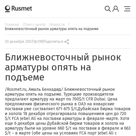
Главная
Пресс-центр
Новости
Ближневосточный рынок арматуры опять на подъеме
20 декабря 2007
299
Поделиться
Ближневосточный рынок
арматуры опять на
подъеме
/Rusmet.ru, Амаль Бенхадид/ Ближневосточный рынок
арматуры опять на подъеме. Турецкие производители
предлагают арматуру на март по 700$/t CFR Dubai. Цена
предложения физического рынка в ОАЭ на январские
поставки уже составляет 671-675 $/t.Дубайская биржа товаров
и золота 18 декабря отреагировала повышением цен до 720
$/t FCA Jebel Ali на поставки арматуры в феврале-марте. Хотя
еще 6 декабря цены Дубайской биржи товаров и золота на
арматуру были на уровне 660 $/t на поставки в феврале и 663
$/t – в марте (обе цены на условиях FCA порт Jebel Ali с