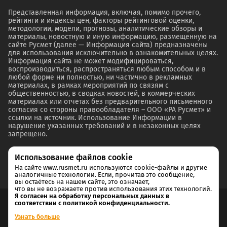
Представленная информация, включая, помимо прочего,
рейтинги и индексы цен, факторы рейтинговой оценки,
методологии, модели, прогнозы, аналитические обзоры и
материалы, новостную и иную информацию, размещенную на
сайте Русмет (далее — Информация сайта) предназначены
для использования исключительно в ознакомительных целях.
Информация сайта не может модифицироваться,
воспроизводиться, распространяться любым способом и в
любой форме ни полностью, ни частично в рекламных
материалах, в рамках мероприятий по связям с
общественностью, в сводках новостей, в коммерческих
материалах или отчетах без предварительного письменного
согласия со стороны правообладателя – ООО «РА Русмет» и
ссылки на источник. Использование Информации в
нарушение указанных требований и в незаконных целях
запрещено.
Использование файлов cookie
На сайте www.rusmet.ru используются cookie-файлы и другие
аналогичные технологии. Если, прочитав это сообщение,
вы остаётесь на нашем сайте, это означает,
что вы не возражаете против использования этих технологий.
Я согласен на обработку персональных данных в
соответствии с политикой конфиденциальности.
Согласие на обработку и хранение персональных данных
Узнать больше
Политика cookie