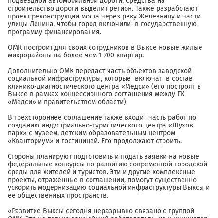
подъездной автомобильной дороги. Средства на
строительство дороги выделит регион. Также разработают
проект реконструкции моста через реку Железницу и части
улицы Ленина, чтобы город включили в государственную
программу финансирования.
ОМК построит для своих сотрудников в Выксе новые жилые
микрорайоны на более чем 1 700 квартир.
Дополнительно ОМК передаст часть объектов заводской
социальной инфраструктуры, которые включат в состав
клинико-диагностического центра «Медси» (его построят в
Выксе в рамках концессионного соглашения между ГК
«Медси» и правительством области).
В трехстороннее соглашение также входит часть работ по
созданию индустриально-туристического центра «Шухов
парк» с музеем, детским образовательным центром
«Кванториум» и гостиницей. Его продолжают строить.
Стороны планируют подготовить и подать заявки на новые
федеральные конкурсы по развитию современной городской
среды для жителей и туристов. Эти и другие комплексные
проекты, отраженные в соглашении, помогут существенно
ускорить модернизацию социальной инфраструктуры Выксы и
ее общественных пространств.
«Развитие Выксы сегодня неразрывно связано с группой