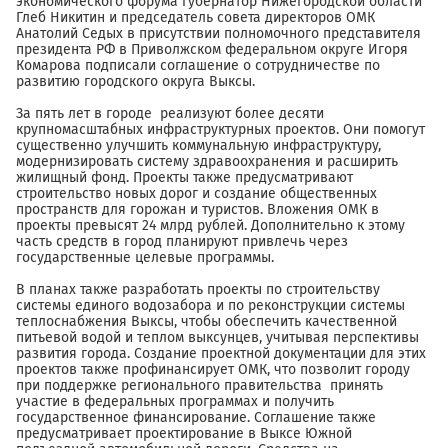
экономического форума губернатор Нижегородской области
Глеб Никитин и председатель совета директоров ОМК
Анатолий Седых в присутствии полномочного представителя
президента РФ в Приволжском федеральном округе Игоря
Комарова подписали соглашение о сотрудничестве по
развитию городского округа Выксы.
За пять лет в городе реализуют более десяти
крупномасштабных инфраструктурных проектов. Они помогут
существенно улучшить коммунальную инфраструктуру,
модернизировать систему здравоохранения и расширить
жилищный фонд. Проекты также предусматривают
строительство новых дорог и создание общественных
пространств для горожан и туристов. Вложения ОМК в
проекты превысят 24 млрд рублей. Дополнительно к этому
часть средств в город планируют привлечь через
государственные целевые программы.
В планах также разработать проекты по строительству
системы единого водозабора и по реконструкции системы
теплоснабжения Выксы, чтобы обеспечить качественной
питьевой водой и теплом выксунцев, учитывая перспективы
развития города. Создание проектной документации для этих
проектов также профинансирует ОМК, что позволит городу
при поддержке регионального правительства принять
участие в федеральных программах и получить
государственное финансирование. Соглашение также
предусматривает проектирование в Выксе Южной