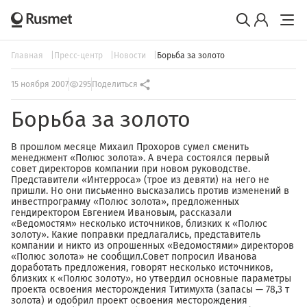
Главная
Пресс-центр
Новости
Борьба за золото
15 ноября 2007
295
Поделиться
Борьба за золото
В прошлом месяце Михаил Прохоров сумел сменить
менеджмент «Полюс золота». А вчера состоялся первый
совет директоров компании при новом руководстве.
Представители «Интерроса» (трое из девяти) на него не
пришли. Но они письменно высказались против изменений в
инвестпрограмму «Полюс золота», предложенных
гендиректором Евгением Ивановым, рассказали
«Ведомостям» несколько источников, близких к «Полюс
золоту». Какие поправки предлагались, представитель
компании и никто из опрошенных «Ведомостями» директоров
«Полюс золота» не сообщил.Совет попросил Иванова
доработать предложения, говорят несколько источников,
близких к «Полюс золоту», но утвердил основные параметры
проекта освоения месторождения Титимухта (запасы — 78,3 т
золота) и одобрил проект освоения месторождения