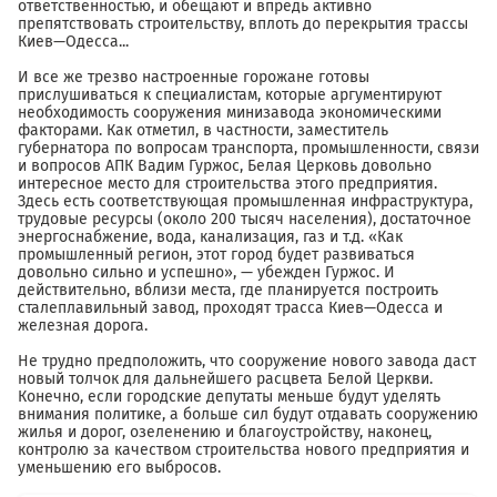
ответственностью, и обещают и впредь активно
препятствовать строительству, вплоть до перекрытия трассы
Киев—Одесса...
И все же трезво настроенные горожане готовы
прислушиваться к специалистам, которые аргументируют
необходимость сооружения минизавода экономическими
факторами. Как отметил, в частности, заместитель
губернатора по вопросам транспорта, промышленности, связи
и вопросов АПК Вадим Гуржос, Белая Церковь довольно
интересное место для строительства этого предприятия.
Здесь есть соответствующая промышленная инфраструктура,
трудовые ресурсы (около 200 тысяч населения), достаточное
энергоснабжение, вода, канализация, газ и т.д. «Как
промышленный регион, этот город будет развиваться
довольно сильно и успешно», — убежден Гуржос. И
действительно, вблизи места, где планируется построить
сталеплавильный завод, проходят трасса Киев—Одесса и
железная дорога.
Не трудно предположить, что сооружение нового завода даст
новый толчок для дальнейшего расцвета Белой Церкви.
Конечно, если городские депутаты меньше будут уделять
внимания политике, а больше сил будут отдавать сооружению
жилья и дорог, озеленению и благоустройству, наконец,
контролю за качеством строительства нового предприятия и
уменьшению его выбросов.