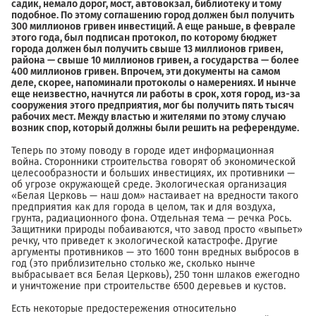
садик, немало дорог, мост, автовокзал, библиотеку и тому
подобное. По этому соглашению город должен был получить
300 миллионов гривен инвестиций. А еще раньше, в феврале
этого года, был подписан протокол, по которому бюджет
города должен был получить свыше 13 миллионов гривен,
района — свыше 10 миллионов гривен, а государства — более
400 миллионов гривен. Впрочем, эти документы на самом
деле, скорее, напоминали протоколы о намерениях. И нынче
еще неизвестно, начнутся ли работы в срок, хотя город, из-за
сооружения этого предприятия, мог бы получить пять тысяч
рабочих мест. Между властью и жителями по этому случаю
возник спор, который должны были решить на референдуме.
Теперь по этому поводу в городе идет информационная
война. Сторонники строительства говорят об экономической
целесообразности и больших инвестициях, их противники —
об угрозе окружающей среде. Экологическая организация
«Белая Церковь — наш дом» настаивает на вредности такого
предприятия как для города в целом, так и для воздуха,
грунта, радиационного фона. Отдельная тема — речка Рось.
Защитники природы побаиваются, что завод просто «выпьет»
речку, что приведет к экологической катастрофе. Другие
аргументы противников — это 1600 тонн вредных выбросов в
год (это приблизительно столько же, сколько нынче
выбрасывает вся Белая Церковь), 250 тонн шлаков ежегодно
и уничтожение при строительстве 6500 деревьев и кустов.
Есть некоторые предостережения относительно