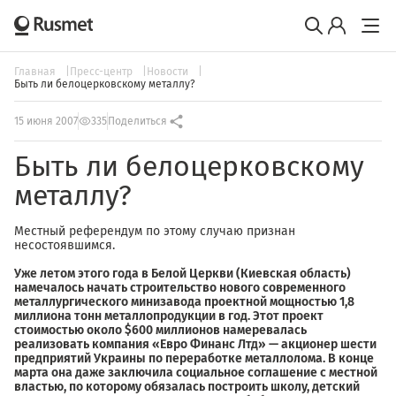
Главная
Пресс-центр
Новости
Быть ли белоцерковскому металлу?
15 июня 2007
335
Поделиться
Быть ли белоцерковскому
металлу?
Местный референдум по этому случаю признан
несостоявшимся.
Уже летом этого года в Белой Церкви (Киевская область)
намечалось начать строительство нового современного
металлургического минизавода проектной мощностью 1,8
миллиона тонн металлопродукции в год. Этот проект
стоимостью около $600 миллионов намеревалась
реализовать компания «Евро Финанс Лтд» — акционер шести
предприятий Украины по переработке металлолома. В конце
марта она даже заключила социальное соглашение с местной
властью, по которому обязалась построить школу, детский