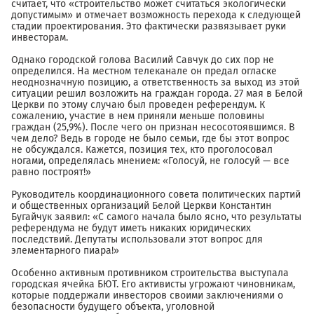
считает, что «строительство может считаться экологически
допустимым» и отмечает возможность перехода к следующей
стадии проектирования. Это фактически развязывает руки
инвесторам.
Однако городской голова Василий Савчук до сих пор не
определился. На местном телеканале он предал огласке
неоднозначную позицию, а ответственность за выход из этой
ситуации решил возложить на граждан города. 27 мая в Белой
Церкви по этому случаю был проведен референдум. К
сожалению, участие в нем приняли меньше половины
граждан (25,9%). После чего он признан несосотоявшимся. В
чем дело? Ведь в городе не было семьи, где бы этот вопрос
не обсуждался. Кажется, позиция тех, кто проголосовал
ногами, определялась мнением: «Голосуй, не голосуй — все
равно построят!»
Руководитель координационного совета политических партий
и общественных организаций Белой Церкви Константин
Бугайчук заявил: «С самого начала было ясно, что результаты
референдума не будут иметь никаких юридических
последствий. Депутаты использовали этот вопрос для
элементарного пиара!»
Особенно активным противником строительства выступала
городская ячейка БЮТ. Его активисты угрожают чиновникам,
которые поддержали инвесторов своими заключениями о
безопасности будущего объекта, уголовной