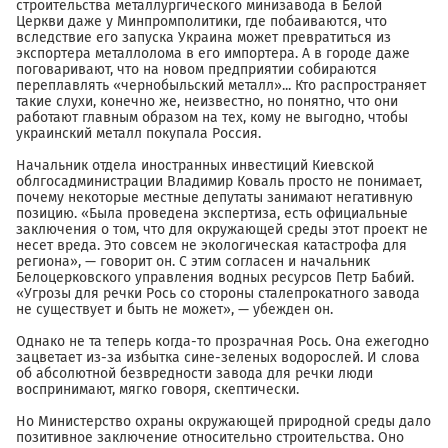
строительства металлургического минизавода в Белой
Церкви даже у Минпромполитики, где побаиваются, что
вследствие его запуска Украина может превратиться из
экспортера металлолома в его импортера. А в городе даже
поговаривают, что на новом предприятии собираются
переплавлять «чернобыльский металл»... Кто распространяет
такие слухи, конечно же, неизвестно, но понятно, что они
работают главным образом на тех, кому не выгодно, чтобы
украинский металл покупала Россия.
Начальник отдела иностранных инвестиций Киевской
облгосадминистрации Владимир Коваль просто не понимает,
почему некоторые местные депутаты занимают негативную
позицию. «Была проведена экспертиза, есть официальные
заключения о том, что для окружающей среды этот проект не
несет вреда. Это совсем не экологическая катастрофа для
региона», — говорит он. С этим согласен и начальник
Белоцерковского управления водных ресурсов Петр Бабий.
«Угрозы для речки Рось со стороны сталепрокатного завода
не существует и быть не может», — убежден он.
Однако не та теперь когда-то прозрачная Рось. Она ежегодно
зацветает из-за избытка сине-зеленых водорослей. И слова
об абсолютной безвредности завода для речки люди
воспринимают, мягко говоря, скептически.
Но Министерство охраны окружающей природной среды дало
позитивное заключение относительно строительства. Оно