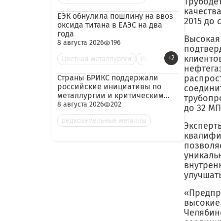
Трубоде
качества
ЕЭК обнулила пошлину на ввоз
2015 до 
оксида титана в ЕАЭС на два
года
Высокая
8 августа 2026
196
подтвер
клиенто
+2
Цветная металлургия
Им
нефтега
Страны БРИКС поддержали
распрост
российские инициативы по
соедини
металлургии и критическим
трубопр
минералам
8 августа 2026
202
до 32 МП
редкоземельные металлы
Эксперт
квалифи
позволяе
уникальн
внутрен
улучшать
«Предпр
высокие
Челябин