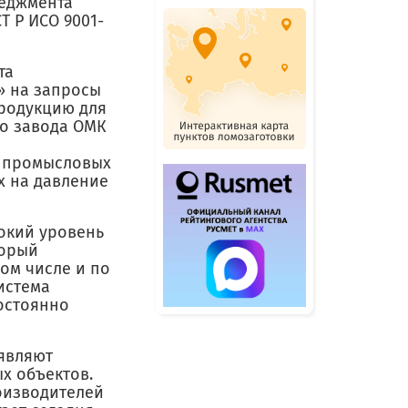
неджмента
Т Р ИСО 9001-
та
» на запросы
продукцию для
го завода ОМК
и промысловых
х на давление
окий уровень
торый
ом числе и по
истема
остоянно
являют
х объектов.
оизводителей