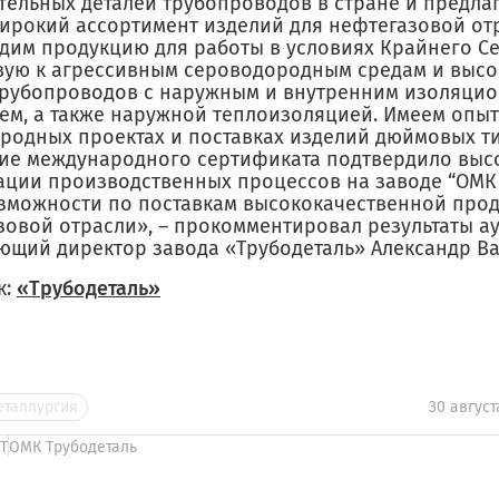
тельных деталей трубопроводов в стране и предлаг
ирокий ассортимент изделий для нефтегазовой от
дим продукцию для работы в условиях Крайнего Се
вую к агрессивным сероводородным средам и выс
трубопроводов с наружным и внутренним изоляци
ем, а также наружной теплоизоляцией. Имеем опыт
родных проектах и поставках изделий дюймовых т
ие международного сертификата подтвердило выс
ации производственных процессов на заводе “ОМК 
зможности по поставкам высококачественной прод
зовой отрасли», – прокомментировал результаты а
ющий директор завода «Трубодеталь» Александр В
к:
«Трубодеталь»
еталлургия
30 август
Т
ОМК Трубодеталь