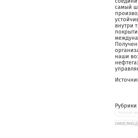
соедини
самый ш
произво
устойчи
внутри 
покрыти
междуна
Получен
организ
наши во
нефтега
управля
Источни
Рубрики
Черная м
ОМК
СМК
СД