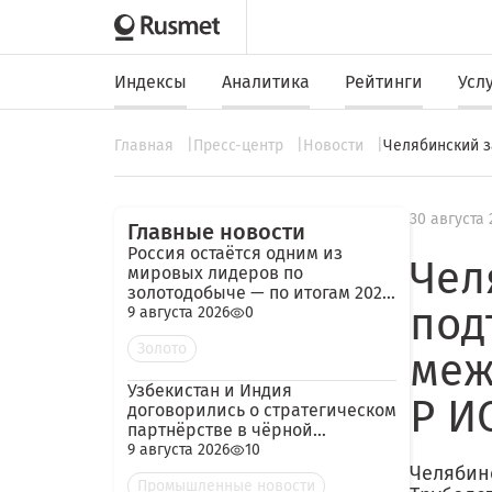
Индексы
Аналитика
Рейтинги
Усл
Главная
Пресс-центр
Новости
Челябинский з
30 августа 
Главные новости
Россия остаётся одним из
Чел
мировых лидеров по
золотодобыче — по итогам 2025
под
года добыча превысила 480
9 августа 2026
0
тонн
Золото
меж
Узбекистан и Индия
Р И
договорились о стратегическом
партнёрстве в чёрной
металлургии
9 августа 2026
10
Челябин
Промышленные новости