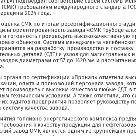
таль») подтвердил соответствие своей системы ме
 (СМК) требованиям международного стандарта ГОС
середины 2024 года.
 оценка СМК по итогам ресертификационного ауди
дила ориентированность завода «ОМК Трубодеталь
в и готовность производить высококачественную 
зовых объектов. Система менеджмента челябинско
раняется на разработку, производство и поставку
тельных деталей (СДТ) и узлов для магистральных 
оводов диаметрами от 57 до 1420 мм и рассчитанны
а.
ы органа по сертификации «Пронап» отметили выс
кации, опыта и полномочий персонала завода, ко
т производить с высоким качеством любые СДТ, в т
ым техническим условиям. А также отметили, что с
них аудитов предприятия позволяет руководству п
 систему качества завода.
иятия топливно-энергетического комплекса предъ
 требования к качеству продукции для нефтегазовы
ский завод ОМК является одним из крупнейших пр