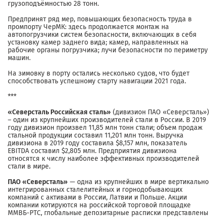
грузоподъёмностью 28 тонн.
Предпринят ряд мер, повышающих безопасность труда в
промпорту ЧерМК: здесь продолжается монтаж на
автопогрузчики систем безопасности, включающих в себя
установку камер заднего вида; камер, направленных на
рабочие органы погрузчика; лучи безопасности по периметру
машин.
На зимовку в порту остались несколько судов, что будет
способствовать успешному старту навигации 2021 года.
***
«Северсталь Российская сталь»
(дивизион ПАО «Северсталь»)
– один из крупнейших производителей стали в России. В 2019
году дивизион произвел 11,85 млн тонн стали; объем продаж
стальной продукции составил 11,201 млн тонн. Выручка
дивизиона в 2019 году составила $8,157 млн, показатель
EBITDA составил $2,805 млн. Предприятия дивизиона
относятся к числу наиболее эффективных производителей
стали в мире.
ПАО «Северсталь»
— одна из крупнейших в мире вертикально
интегрированных сталелитейных и горнодобывающих
компаний c активами в России, Латвии и Польше. Акции
компании котируются на российской торговой площадке
ММВБ-РТС, глобальные депозитарные расписки представлены