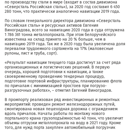
по производству стали в мире (входит в состав дивизиона
«Северсталь Российская сталь»), за 2020 год составил 6 450
280 тонн, что практически аналогично навигации 2019 года.
По словам генерального директора дивизиона «Северсталь
Российская сталь» и ресурсных активов Евгения
Виноградова, всего за навигацию 2020 года в суда отгружена
1 786 361 тонна металлопроката. При этом белоручейского
известняка на склад принято на 20 % больше, чем в
навигацию 2019 года. Так же в 2020 году была увеличена доля
перевалки трудоемкого сортамента на 17% (маловесные
рулоны, лист и труба, сорт).
«Результат навигации текущего года достигнут за счет ряда
организационных и логистических решений. В первую
очередь, хорошей подготовки к навигации, а также
своевременному проведению тендерных процедур,
подготовке портовой инфраструктуры, планированию флота
по причалам с минимизацией простоев при погрузо-
разгрузочных работах», – отметил Евгений Виноградов.
В промпорту реализован ряд инвестиционных и ремонтных
мероприятий: проведен ремонт железнодорожных путей,
смонтирована новая пешеходная дорожка с ограждением
вдоль причалов. Начаты работы по монтажу нового
портального крана грузоподъёмностью 40 тонн, что увеличит
объемы отгрузки металлопроката на воду в 2021 году. Кроме
того, для нужд порта закуплен автомобильный погрузчик