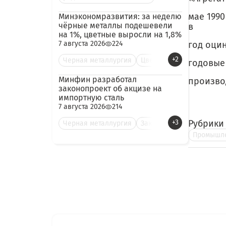
мае 199
Минэкономразвития: за неделю
чёрные металлы подешевели
в
на 1%, цветные выросли на 1,8%
7 августа 2026
224
год оци
+2
Черная металлургия
Цве
годовые 
Минфин разработал
произво
законопроект об акцизе на
импортную сталь
7 августа 2026
214
+3
Рубрики
Черная металлургия
Зак
Промышле