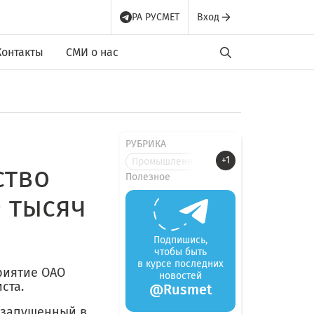
РА РУСМЕТ
Вход
Контакты
СМИ о нас
РУБРИКА
+1
Промышленные новости
ство
Полезное
 тысяч
Подпишись,
чтобы быть
в курсе последних
риятие ОАО
новостей
ста.
@Rusmet
 запущенный в