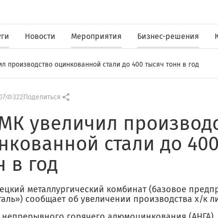
уги
Новости
Мероприятия
Бизнес-решения
л производство оцинкованной стали до 400 тысяч тонн в год
07
322
Поделиться
МК увеличил производ
нкованной стали до 400
н в год
ецкий металлургический комбинат (базовое предп
аль») сообщает об увеличении производства х/к ли
т непрерывного горячего алюмоцинкования (АНГА),