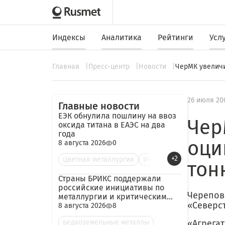
Индексы
Аналитика
Рейтинги
Усл
Главная
Пресс-центр
Новости
ЧерМК увеличи
26 июля 20
Главные новости
ЕЭК обнулила пошлину на ввоз
Чер
оксида титана в ЕАЭС на два
года
оци
8 августа 2026
0
+2
Цветная металлургия
Им
тон
Страны БРИКС поддержали
российские инициативы по
Черепов
металлургии и критическим
«Северст
минералам
8 августа 2026
8
редкоземельные металлы
«Агрега