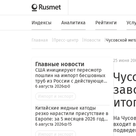
Индексы
Аналитика
Рейтинги
Усл
Главная
Пресс-центр
Новости
Чусовской мет
25 июня 20
Главные новости
США инициируют пересмотр
Чус
пошлин на импорт бесшовных
труб из России с действующей
зав
ставкой 209,72%
6 августа 2026
0
Импорт и экспорт
итог
Китайские медные катоды
резко нарастили присутствие в
На Чусо
Европе: за 5 месяцев 2026 года
входит 
— 45 тыс. тонн
6 августа 2026
15
подведе
Импорт и экспорт