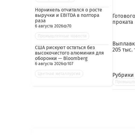
Норникель отчитался о росте
выручки и EBITDA в полтора
Готового
раза
проката 
6 августа 2026
70
Промышленные новости
Выплавка
США рискуют остаться без
205 тыс.
высокочистого алюминия для
оборонки — Bloomberg
6 августа 2026
107
Цветная металлургия
Рубрики
Промышле