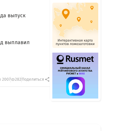
ода выпуск
вод выплавил
я 2007
282
Поделиться