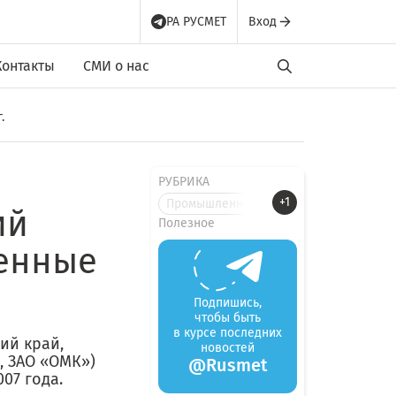
РА РУСМЕТ
Вход
Контакты
СМИ о нас
.
РУБРИКА
+1
Промышленные новости
ий
Полезное
венные
Подпишись,
чтобы быть
в курсе последних
ий край,
новостей
, ЗАО «ОМК»)
@Rusmet
07 года.