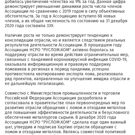
добилась увеличения членства на 9% за год. Данная цифра
демонстрирует уменьшение динамики роста числа членов
Ассоциации по сравнению с 2019 годом в силу объективных
обстоятельств. За год в Ассоциацию вступило 68 новых
членов, а их общая численность по состоянию на 31 декабря
2020 года составила 339.
Наличие роста не только демонстрирует тенденцию к
консолидации отрасли, но и является следствием реальных
результатов деятельности Ассоциации. В прошедшем году
Ассоциация НСРО "РУСЛОМ.КОМ" активно боролась за
поддержку отрасли во время действия ограничительных мер,
связанных с пандемией коронавирусной инфекции COVID-19,
оказывала информационную и правовую поддержку
ломовиков в регионах в период пандемии, успешно
противостояла квотированию экспорта лома, реализовала
ряд проектов, направленных на улучшение имиджа отрасли и
ее дальнейшую легализацию.
Совместно с Министерством промышленности и торговли
Российской Федерации Ассоциация разработала и
согласовала в правительстве план первоочередных мер по
развитию отрасли обращения с ломом и отходами металлов
для повышения эффективности деятельности и безусловного
обеспечения металлургов сырьем. В декабре 2020 года
Ассоциация НСРО "РУСЛОМ.КОМ" сделала еще один важный
шаг, утвердив и подписав Хартию отрасли обращения с
ломом и отходами металлов. Являясь совместной политикой