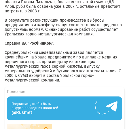
области Галина Пахальчак, большая чсть этой суммы (6,5
млрд. руб.) была освоена уже в 2007 г., остальные предстоит
потратить в 2008 г.
В результате реконструкции производства выбросы
предприятия в атмосферу станут соответствовать предельно
допустимым нормам. Финансирование работ осуществляет
Уральская горно-металлургическая компания.
Справка
ИА "РосФинКом"
:
Среднеуральский медеплавильный завод является
крупнейшим на Урале предприятием по выплавке меди из
первичного сырья, производству из отходящих
металлургических газов серной кислоты, выпуску
минеральных удобрений и бутилового ксантогената калия. С
2000 г. СУМЗ входит в состав Уральской горно-
металлургической компании.
Полезное
Подпишись, чтобы быть
в курсе последних новостей
@Rusmet