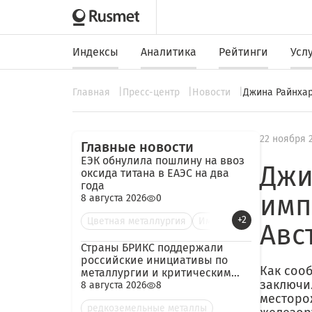
Индексы
Аналитика
Рейтинги
Усл
Главная
Пресс-центр
Новости
Джина Райнхар
22 ноября 
Главные новости
ЕЭК обнулила пошлину на ввоз
Джи
оксида титана в ЕАЭС на два
года
имп
8 августа 2026
0
+2
Цветная металлургия
Им
Авс
Страны БРИКС поддержали
российские инициативы по
Как соо
металлургии и критическим
заключи
минералам
8 августа 2026
8
месторо
редкоземельные металлы