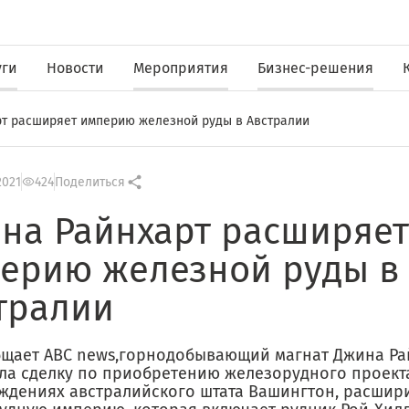
уги
Новости
Мероприятия
Бизнес-решения
т расширяет империю железной руды в Австралии
2021
424
Поделиться
на Райнхарт расширяет
ерию железной руды в
тралии
бщает ABC news,горнодобывающий магнат Джина Ра
ла сделку по приобретению железорудного проект
ждениях австралийского штата Вашингтон, расшир