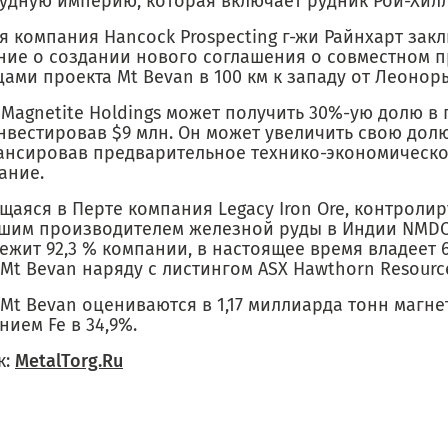
удную империю, которая включает рудник Рой-Хилл
я компания Hancock Prospecting г-жи Райнхарт зак
ние о создании нового соглашения о совместном п
ами проекта Mt Bevan в 100 км к западу от Леонор
Magnetite Holdings может получить 30%-ую долю в 
нвестировав $9 млн. Он может увеличить свою долю
нсировав предварительное технико-экономическ
ание.
щаяся в Перте компания Legacy Iron Ore, контроли
шим производителем железной руды в Индии NMDC
ежит 92,3 % компании, в настоящее время владеет 
Mt Bevan наряду с листингом ASX Hawthorn Resource
Mt Bevan оцениваются в 1,17 миллиарда тонн магне
ием Fe в 34,9%.
к:
MetalTorg.Ru