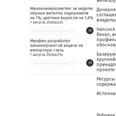
железор
Минэкономразвития: за неделю
Дочерня
чёрные металлы подешевели
соглаше
на 1%, цветные выросли на 1,8%
владельц
7 августа 2026
224
Hancock 
+2
Черная металлургия
Цве
Bevan, и
профина
Минфин разработал
обоснов
законопроект об акцизе на
импортную сталь
Базирую
7 августа 2026
214
крупней
+3
Черная металлургия
Зак
принадл
проекте 
Ресурсы 
содержан
Источни
Рубрики