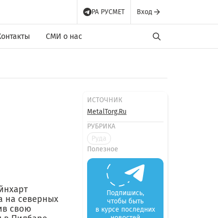
РА РУСМЕТ
Вход
Контакты
СМИ о нас
ИСТОЧНИК
MetalTorg.Ru
РУБРИКА
Руда
Полезное
йнхарт
Подпишись,
а на северных
чтобы быть
ив свою
в курсе последних
новостей