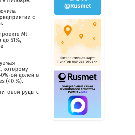
 в Пилбаре.
@Rusmet
лючила
редприятии с
ы.
проекте Mt
 до 51%,
ое
руемая
, которому
60%-ой долей в
s (40 %).
титовой руды с