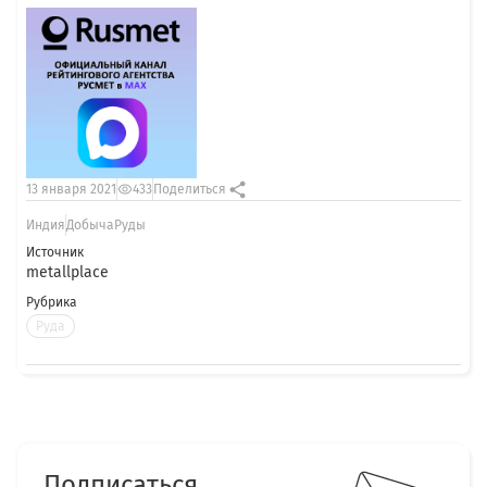
13 января 2021
433
Поделиться
Индия
ДобычаРуды
Источник
metallplace
Рубрика
Руда
Подписаться