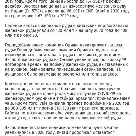
2019 году. Кроме того, цены выросли до 167 USD/т к концу
декабря. Экспортные цены на низкосортную железную руду
из Индии (Fe 57%) выросли до 68 USD/т CNF Китай в 2020 году
по сравнению с 62 USD/т в 2019 году.
Падение запасов железной руды в китайских портах: Запасы
железной руды упали со 130 млн т к началу 2020 года до 108
млн т к июню'20.
Горнодобывающие компании Одиши ликвидируют запасы
руды: Горнодобывающие компании Одиши продолжали
ликвидировать свои запасы руды с низким содержанием.
Экспорт железной руды из Одиши увеличился, поскольку 19
договоров аренды на добычу железной руды, выставленных
на аукцион, были заняты ликвидацией своих запасов. На
аукционах было размещено около 40 млн тонн запасов.
Кризис доступности материалов: опасения по поводу
коронавируса повлияли на бразильские поставки грузов
железной руды на фоне роста числа случаев COVID-19 на
железорудном руднике в Итабира, Бразилия, принадлежащем
Vale. Кроме того, Vale снизила прогноз по добыче на 2020 год
до 300-305 млн т против 310-330 млн т раннего прогноза.
Работы по техническому обслуживанию австралийского порта
к концу года также повлияли на поставки железной руды.
Экспортные поставки индийской железной руды в Китай
увеличились в 2020 году: Китай продолжал оставаться