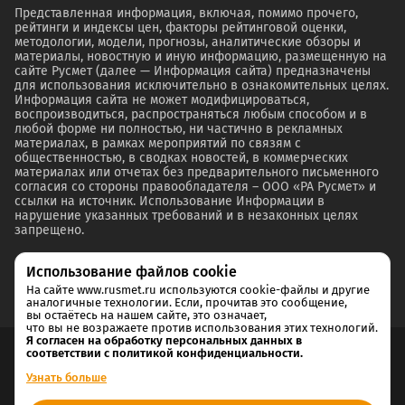
Представленная информация, включая, помимо прочего,
рейтинги и индексы цен, факторы рейтинговой оценки,
методологии, модели, прогнозы, аналитические обзоры и
материалы, новостную и иную информацию, размещенную на
сайте Русмет (далее — Информация сайта) предназначены
для использования исключительно в ознакомительных целях.
Информация сайта не может модифицироваться,
воспроизводиться, распространяться любым способом и в
любой форме ни полностью, ни частично в рекламных
материалах, в рамках мероприятий по связям с
общественностью, в сводках новостей, в коммерческих
материалах или отчетах без предварительного письменного
согласия со стороны правообладателя – ООО «РА Русмет» и
ссылки на источник. Использование Информации в
нарушение указанных требований и в незаконных целях
запрещено.
Использование файлов cookie
На сайте www.rusmet.ru используются cookie-файлы и другие
аналогичные технологии. Если, прочитав это сообщение,
вы остаётесь на нашем сайте, это означает,
что вы не возражаете против использования этих технологий.
Я согласен на обработку персональных данных в
соответствии с политикой конфиденциальности.
Согласие на обработку и хранение персональных данных
Узнать больше
Политика cookie