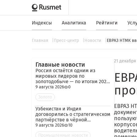
Индексы
Аналитика
Рейтинги
Усл
Главная
Пресс-центр
Новости
ЕВРАЗ НТМК вв
21 декабря
Главные новости
Россия остаётся одним из
ЕВР
мировых лидеров по
золотодобыче — по итогам 2025
про
года добыча превысила 480
9 августа 2026
0
тонн
Золото
ЕВРАЗ Н
Узбекистан и Индия
документ
договорились о стратегическом
пользую
партнёрстве в чёрной
корпусо
металлургии
9 августа 2026
10
водител
Промышленные новости
помещен