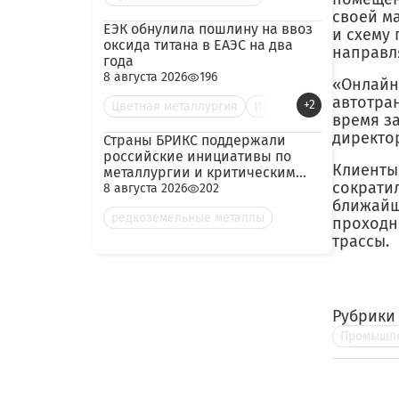
своей м
ЕЭК обнулила пошлину на ввоз
и схему 
оксида титана в ЕАЭС на два
направля
года
8 августа 2026
196
«Онлайн
автотра
+2
Цветная металлургия
Им
время з
директо
Страны БРИКС поддержали
российские инициативы по
Клиенты
металлургии и критическим
сократи
минералам
8 августа 2026
202
ближайш
редкоземельные металлы
проходн
трассы.
Рубрики
Промышле