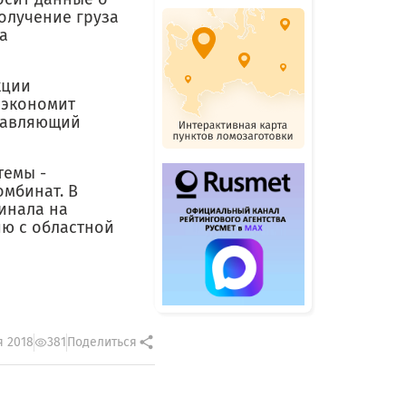
олучение груза
а
кции
сэкономит
правляющий
темы -
мбинат. В
инала на
ю с областной
я 2018
381
Поделиться