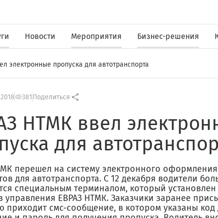
уги
Новости
Мероприятия
Бизнес-решения
ел электронные пропуска для автотранспорта
 2018
381
Поделиться
АЗ НТМК ввел электрон
пуска для автотранспор
ТМК перешел на систему электронного оформления
ов для автотранспорта. С 12 декабря водители бо
тся специальным терминалом, который установлен 
в управления ЕВРАЗ НТМК. Заказчики заранее присы
ю приходит смс-сообщение, в котором указаны код 
ие и пароль для получения пропуска. Водитель вн