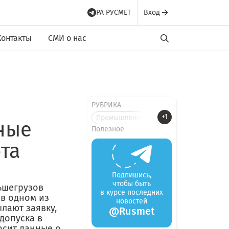
РА РУСМЕТ
Вход
Контакты
СМИ о нас
РУБРИКА
+1
Промышленные новости
ные
Полезное
та
Подпишись,
чтобы быть
льшегрузов
в курсе последних
в одном из
новостей
лают заявку,
@Rusmet
допуска в
осит данные о