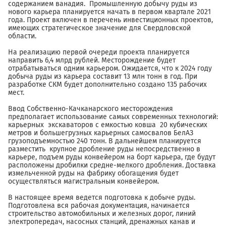
содержанием ванадия. Промышленную добычу руды из
нового карьера планируется начать в первом квартале 2021
года. Проект включен в перечень инвестиционных проектов,
имеющих стратегическое значение для Свердловской
области.
На реализацию первой очереди проекта планируется
направить 6,4 млрд рублей. Месторождение будет
отрабатываться одним карьером. Ожидается, что к 2024 году
добыча руды из карьера составит 13 млн тонн в год. При
разработке СКМ будет дополнительно создано 135 рабочих
мест.
Ввод Собственно-Качканарского месторождения
предполагает использование самых современных технологий:
карьерных экскаваторов с емкостью ковша 20 кубических
метров и большегрузных карьерных самосвалов БелАЗ
грузоподъемностью 240 тонн. В дальнейшем планируется
разместить крупное дробление руды непосредственно в
карьере, подъем руды конвейером на борт карьера, где будут
расположены дробилки средне-мелкого дробления. Доставка
измельченной руды на фабрику обогащения будет
осуществляться магистральным конвейером.
В настоящее время ведется подготовка к добыче руды.
Подготовлена вся рабочая документация, начинается
строительство автомобильных и железных дорог, линий
электропередач, насосных станций, дренажных канав и