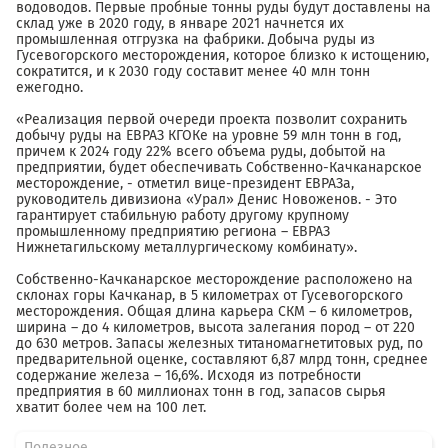
водоводов. Первые пробные тонны руды будут доставлены на
склад уже в 2020 году, в январе 2021 начнется их
промышленная отгрузка на фабрики. Добыча руды из
Гусевогорского месторождения, которое близко к истощению,
сократится, и к 2030 году составит менее 40 млн тонн
ежегодно.
«Реализация первой очереди проекта позволит сохранить
добычу руды на ЕВРАЗ КГОКе на уровне 59 млн тонн в год,
причем к 2024 году 22% всего объема руды, добытой на
предприятии, будет обеспечивать Собственно-Качканарское
месторождение, - отметил вице-президент ЕВРАЗа,
руководитель дивизиона «Урал» Денис Новоженов. - Это
гарантирует стабильную работу другому крупному
промышленному предприятию региона – ЕВРАЗ
Нижнетагильскому металлургическому комбинату».
Собственно-Качканарское месторождение расположено на
склонах горы Качканар, в 5 километрах от Гусевогорского
месторождения. Общая длина карьера СКМ – 6 километров,
ширина – до 4 километров, высота залегания пород – от 220
до 630 метров. Запасы железных титаномагнетитовых руд, по
предварительной оценке, составляют 6,87 млрд тонн, среднее
содержание железа – 16,6%. Исходя из потребности
предприятия в 60 миллионах тонн в год, запасов сырья
хватит более чем на 100 лет.
Полезное