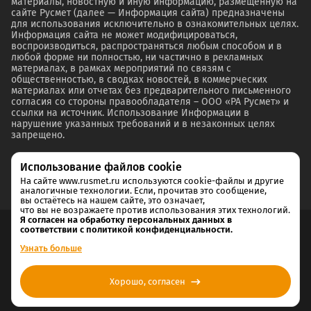
материалы, новостную и иную информацию, размещенную на
сайте Русмет (далее — Информация сайта) предназначены
для использования исключительно в ознакомительных целях.
Информация сайта не может модифицироваться,
воспроизводиться, распространяться любым способом и в
любой форме ни полностью, ни частично в рекламных
материалах, в рамках мероприятий по связям с
общественностью, в сводках новостей, в коммерческих
материалах или отчетах без предварительного письменного
согласия со стороны правообладателя – ООО «РА Русмет» и
ссылки на источник. Использование Информации в
нарушение указанных требований и в незаконных целях
запрещено.
Использование файлов cookie
На сайте www.rusmet.ru используются cookie-файлы и другие
аналогичные технологии. Если, прочитав это сообщение,
вы остаётесь на нашем сайте, это означает,
что вы не возражаете против использования этих технологий.
Я согласен на обработку персональных данных в
соответствии с политикой конфиденциальности.
Согласие на обработку и хранение персональных данных
Узнать больше
Политика cookie
Хорошо, согласен
Политика конфиденциальности