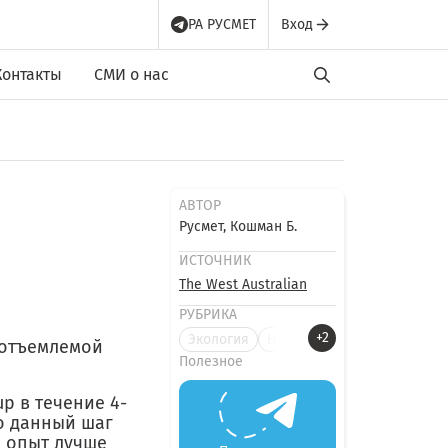
РА РУСМЕТ
Вход
Контакты
СМИ о нас
АВТОР
Русмет, Кошман Б.
ИСТОЧНИК
The West Australian
РУБРИКА
+2
Экология
Новост
еотъемлемой
Полезное
up в течение 4-
то данный шаг
й опыт лучше