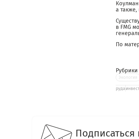
Коулман
а также,
Существ
в FMG м
генераль
По мате
Рубрики
Экология
руда
инвес
Подписаться 