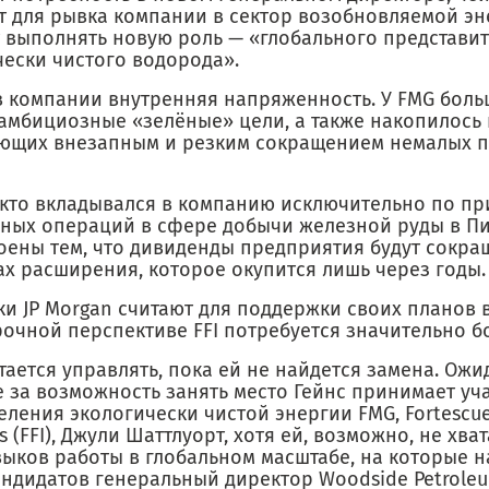
т для рывка компании в сектор возобновляемой эн
т выполнять новую роль — «глобального представи
чески чистого водорода».
в компании внутренняя напряженность. У FMG бол
 амбициозные «зелёные» цели, а также накопилось
ющих внезапным и резким сокращением немалых 
 кто вкладывался в компанию исключительно по пр
ных операций в сфере добычи железной руды в Пи
оены тем, что дивиденды предприятия будут сокра
ах расширения, которое окупится лишь через годы.
ки JP Morgan считают для поддержки своих планов 
рочной перспективе FFI потребуется значительно б
тается управлять, пока ей не найдется замена. Ожид
 за возможность занять место Гейнс принимает уча
ления экологически чистой энергии FMG, Fortescue
es (FFI), Джули Шаттлуорт, хотя ей, возможно, не хв
выков работы в глобальном масштабе, на которые н
андидатов генеральный директор Woodside Petrole