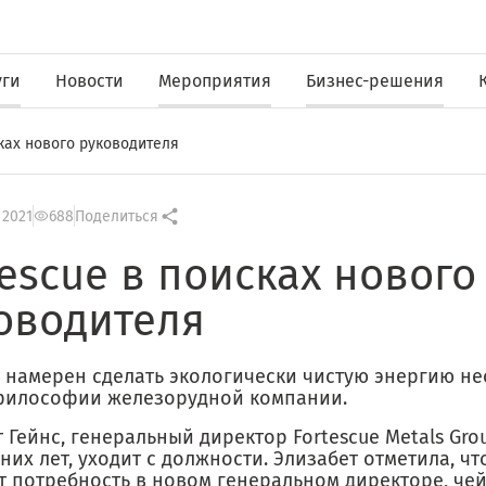
уги
Новости
Мероприятия
Бизнес-решения
сках нового руководителя
 2021
688
Поделиться
tescue в поисках нового
оводителя
 намерен сделать экологически чистую энергию н
философии железорудной компании.
 Гейнс, генеральный директор Fortescue Metals Gro
них лет, уходит с должности. Элизабет отметила, ч
т потребность в новом генеральном директоре, че