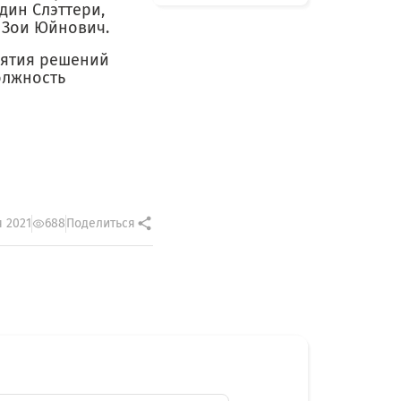
дин Слэттери,
a Зои Юйнович.
нятия решений
олжность
 2021
688
Поделиться