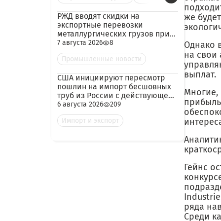
подходи
РЖД вводят скидки на
же буде
экспортные перевозки
экологи
металлургических грузов при
гарантированных объёмах
7 августа 2026
8
Однако 
на свои
Промышленные новости
управля
выплат.
США инициируют пересмотр
пошлин на импорт бесшовных
Многие,
труб из России с действующей
прибыль
ставкой 209,72%
6 августа 2026
209
обеспок
Импорт и экспорт
интерес
Аналити
краткос
Гейнс ос
конкурсе
подразде
Industri
ряда на
Среди к