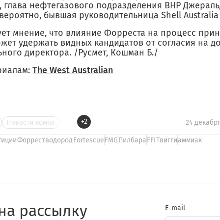
, глава нефтегазового подразделения BHP Джераль
 вероятно, бывшая руководительница Shell Australi
ует мнение, что влияние Форреста на процесс при
ожет удержать видных кандидатов от согласия на д
ного директора. /Русмет, Кошман Б./
риалам:
The West Australian
+2
Новости компа
24 декабря
тиции
Форрест
водород
Fortescue
FMG
Пилбара
FFI
Твигги
аммиак
на рассылку
E-mail