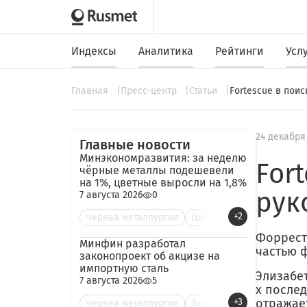
Индексы
Аналитика
Рейтинги
Усл
Главная
Пресс-центр
Статьи
Fortescue в пои
24 декабря
Главные новости
Минэкономразвития: за неделю
For
чёрные металлы подешевели
на 1%, цветные выросли на 1,8%
рук
7 августа 2026
0
+2
Черная металлургия
Цве
Форрест
Минфин разработал
частью 
законопроект об акцизе на
импортную сталь
Элизабет
7 августа 2026
5
х послед
+3
отражае
Черная металлургия
Зак