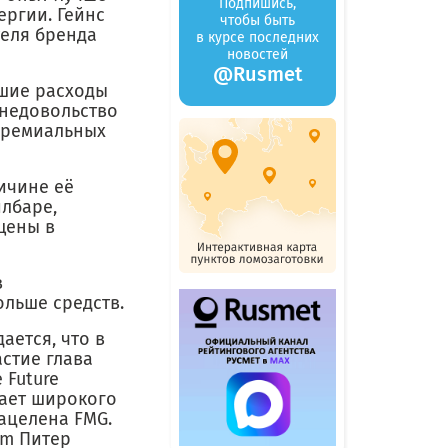
Подпишись,
ергии. Гейнс
чтобы быть
теля бренда
в курсе последних
новостей
@Rusmet
ьшие расходы
 недовольство
премиальных
ичине её
лбаре,
щены в
в
ольше средств.
ается, что в
стие глава
 Future
атает широкого
ацелена FMG.
um Питер