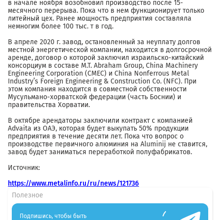
в начале ноября возобновил производство после 15-
месячного перерыва. Пока что в нем функционирует только
литейный цех. Ранее мощность предприятия составляла
немногим более 100 тыс. т в год.
В апреле 2020 г. завод, остановленный за неуплату долгов
местной энергетической компании, находится в долгосрочной
аренде, договор о которой заключил израильско-китайский
консорциум в составе M.T. Abraham Group, China Machinery
Engineering Corporation (CMEC) и China Nonferrous Metal
Industry’s Foreign Engineering & Construction Co. (NFC). При
этом компания находится в совместной собственности
Мусульмано-хорватской федерации (часть Боснии) и
правительства Хорватии.
В октябре арендаторы заключили контракт с компанией
Advaita из ОАЭ, которая будет выкупать 50% продукции
предприятия в течение десяти лет. Пока что вопрос о
производстве первичного алюминия на Aluminij не ставится,
завод будет заниматься переработкой полуфабрикатов.
Источник:
https://www.metalinfo.ru/ru/news/121736
Полезное
Подпишись, чтобы быть