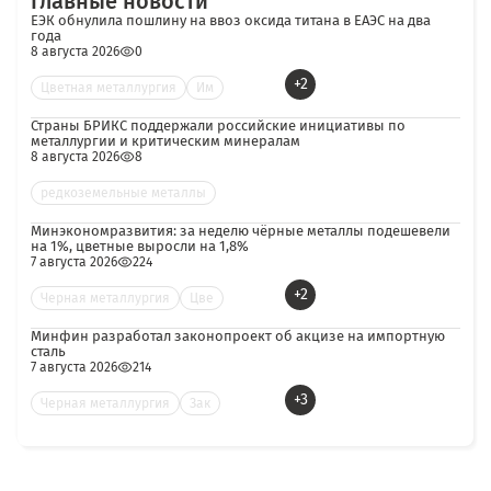
Главные новости
ЕЭК обнулила пошлину на ввоз оксида титана в ЕАЭС на два
года
8 августа 2026
0
+2
Цветная металлургия
Им
Страны БРИКС поддержали российские инициативы по
металлургии и критическим минералам
8 августа 2026
8
редкоземельные металлы
Минэкономразвития: за неделю чёрные металлы подешевели
на 1%, цветные выросли на 1,8%
7 августа 2026
224
+2
Черная металлургия
Цве
Минфин разработал законопроект об акцизе на импортную
сталь
7 августа 2026
214
+3
Черная металлургия
Зак