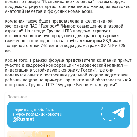
помощью номера "Распиливание человека" гостям форума
продемонстрируют артист оригинального жанра, иллюзионист
Анатолий Неметов и фокусник Роман Борщ.
Компания также будет представлена в коллективной
экспозиции ПАО "Газпром" "Импортозамещение в газовой
отрасли". На стенде Группа ЧТПЗ продемонстрирует
высокотехнологичную продукцию для транспортировки
сжиженного природного газа: трубы диаметром 88,9 мм и
толщиной стенки 7,62 мм и отводы диаметрами 89, 159 и 325
мм.
Кроме того, в рамках форума представители компании примут
участие в кадровой конференции "Человеческий капитал —
инвестиции в устойчивую экономику России", где они
поделятся опытом построения дуальной модели подготовки
рабочих кадров на примере корпоративной образовательной
программы Группы ЧТПЗ "Будущее Белой металлургии".
Полезное
Подпишись, чтобы быть
в курсе последних новостей
@Rusmet