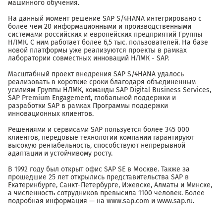
машинного обучения.
На данный момент решение SAP S/4HANA интегрировано с
более чем 20 информационными и производственными
системами российских и европейских предприятий Группы
НЛМК. С ним работает более 6,5 тыс. пользователей. На базе
новой платформы уже реализуются проекты в рамках
лаборатории совместных инноваций НЛМК - SAP.
Масштабный проект внедрения SAP S/4HANA удалось
реализовать в короткие сроки благодаря объединенным
усилиям Группы НЛМК, команды SAP Digital Business Services,
SAP Premium Engagement, глобальной поддержки и
разработки SAP в рамках Программы поддержки
инновационных клиентов.
Решениями и сервисами SAP пользуется более 345 000
клиентов, передовые технологии компании гарантируют
высокую рентабельность, способствуют непрерывной
адаптации и устойчивому росту.
В 1992 году был открыт офис SAP SE в Москве. Также за
прошедшие 25 лет открылись представительства SAP в
Екатеринбурге, Санкт-Петербурге, Ижевске, Алматы и Минске,
а численность сотрудников превысила 1100 человек. Более
подробная информация — на www.sap.com и www.sap.ru.