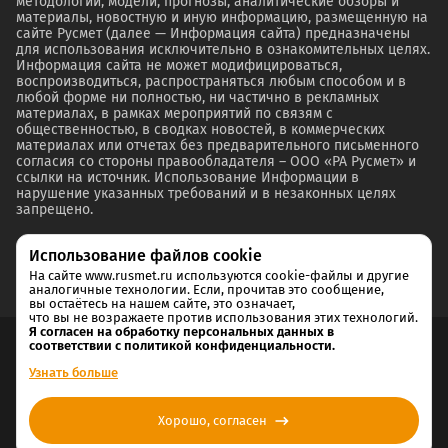
методологии, модели, прогнозы, аналитические обзоры и
материалы, новостную и иную информацию, размещенную на
сайте Русмет (далее — Информация сайта) предназначены
для использования исключительно в ознакомительных целях.
Информация сайта не может модифицироваться,
воспроизводиться, распространяться любым способом и в
любой форме ни полностью, ни частично в рекламных
материалах, в рамках мероприятий по связям с
общественностью, в сводках новостей, в коммерческих
материалах или отчетах без предварительного письменного
согласия со стороны правообладателя – ООО «РА Русмет» и
ссылки на источник. Использование Информации в
нарушение указанных требований и в незаконных целях
запрещено.
Использование файлов cookie
На сайте www.rusmet.ru используются cookie-файлы и другие
аналогичные технологии. Если, прочитав это сообщение,
вы остаётесь на нашем сайте, это означает,
что вы не возражаете против использования этих технологий.
Я согласен на обработку персональных данных в
соответствии с политикой конфиденциальности.
Согласие на обработку и хранение персональных данных
Узнать больше
Политика cookie
Хорошо, согласен
Политика конфиденциальности