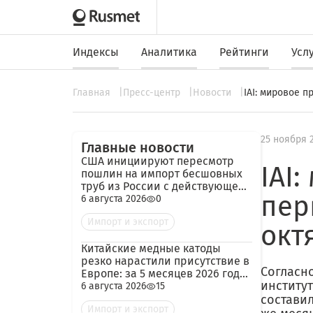
Индексы
Аналитика
Рейтинги
Усл
Главная
Пресс-центр
Новости
IAI: мировое 
25 ноября 
Главные новости
США инициируют пересмотр
IAI
пошлин на импорт бесшовных
труб из России с действующей
пер
ставкой 209,72%
6 августа 2026
0
Импорт и экспорт
окт
Китайские медные катоды
резко нарастили присутствие в
Согласн
Европе: за 5 месяцев 2026 года
институ
— 45 тыс. тонн
6 августа 2026
15
составил
Импорт и экспорт