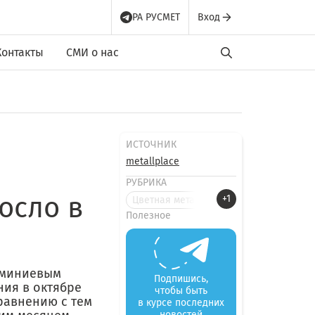
РА РУСМЕТ
Вход
Контакты
СМИ о нас
ИСТОЧНИК
metallplace
РУБРИКА
осло в
+1
Цветная металлургия
Полезное
юминиевым
Подпишись,
ния в октябре
чтобы быть
сравнению с тем
в курсе последних
новостей