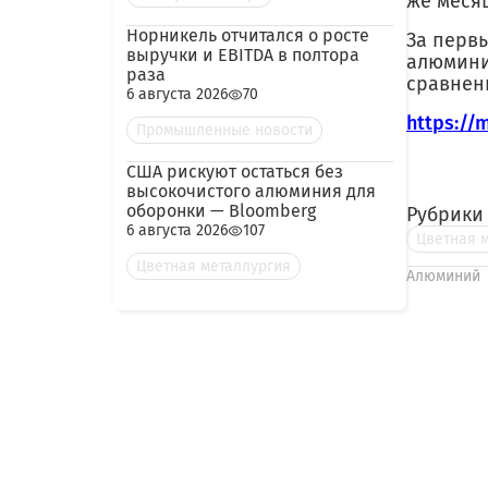
же меся
Норникель отчитался о росте
За перв
выручки и EBITDA в полтора
алюмини
раза
сравнен
6 августа 2026
70
https://
Промышленные новости
США рискуют остаться без
высокочистого алюминия для
оборонки — Bloomberg
Рубрики
6 августа 2026
107
Цветная 
Цветная металлургия
Алюминий