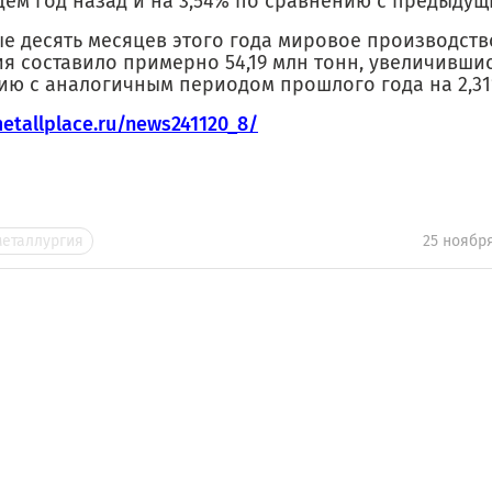
цем год назад и на 3,54% по сравнению с предыдущ
ые десять месяцев этого года мировое производст
я составило примерно 54,19 млн тонн, увеличивши
ию с аналогичным периодом прошлого года на 2,31
metallplace.ru/news241120_8/
металлургия
25 ноябр