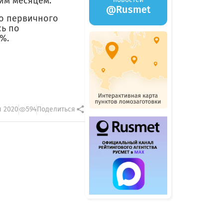
им месяцем.
@Rusmet
во первичного
сь по
%.
я 2020
594
Поделиться