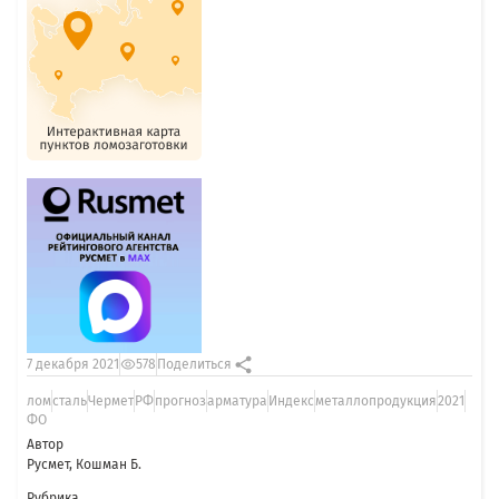
7 декабря 2021
578
Поделиться
лом
сталь
Чермет
РФ
прогноз
арматура
Индекс
металлопродукция
2021
ФО
Автор
Русмет, Кошман Б.
Рубрика