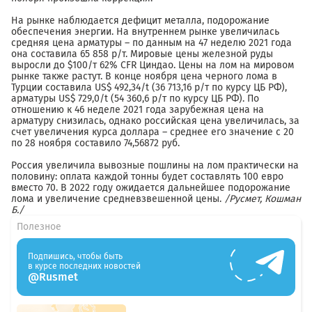
На рынке наблюдается дефицит металла, подорожание
обеспечения энергии. На внутреннем рынке увеличилась
средняя цена арматуры – по данным на 47 неделю 2021 года
она составила 65 858 р/т. Мировые цены железной руды
выросли до $100/т 62% CFR Циндао. Цены на лом на мировом
рынке также растут. В конце ноября цена черного лома в
Турции составила US$ 492,34/t (36 713,16 р/т по курсу ЦБ РФ),
арматуры US$ 729,0/t (54 360,6 р/т по курсу ЦБ РФ). По
отношению к 46 неделе 2021 года зарубежная цена на
арматуру снизилась, однако российская цена увеличилась, за
счет увеличения курса доллара – среднее его значение с 20
по 28 ноября составило 74,56872 руб.
Россия увеличила вывозные пошлины на лом практически на
половину: оплата каждой тонны будет составлять 100 евро
вместо 70. В 2022 году ожидается дальнейшее подорожание
лома и увеличение средневзвешенной цены.
/Русмет, Кошман
Б./
Полезное
Подпишись, чтобы быть
в курсе последних новостей
@Rusmet