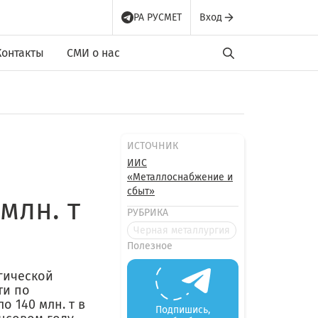
РА РУСМЕТ
Вход
Контакты
СМИ о нас
ИСТОЧНИК
ИИС
«Металлоснабжение и
сбыт»
млн. т
РУБРИКА
Черная металлургия
Полезное
гической
ти по
о 140 млн. т в
Подпишись,