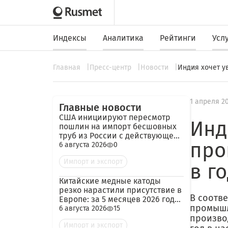
Индексы
Аналитика
Рейтинги
Усл
Главная
Пресс-центр
Новости
Индия хочет ув
1 апреля 2
Главные новости
США инициируют пересмотр
Инд
пошлин на импорт бесшовных
труб из России с действующей
про
ставкой 209,72%
6 августа 2026
0
Импорт и экспорт
в го
Китайские медные катоды
резко нарастили присутствие в
В соотв
Европе: за 5 месяцев 2026 года
промышл
— 45 тыс. тонн
6 августа 2026
15
производ
Импорт и экспорт