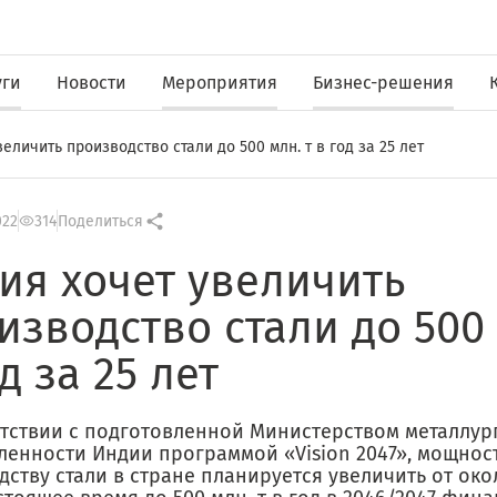
уги
Новости
Мероприятия
Бизнес-решения
еличить производство стали до 500 млн. т в год за 25 лет
022
314
Поделиться
ия хочет увеличить
изводство стали до 500 
д за 25 лет
етствии с подготовленной Министерством металлур
енности Индии программой «Vision 2047», мощнос
ству стали в стране планируется увеличить от окол