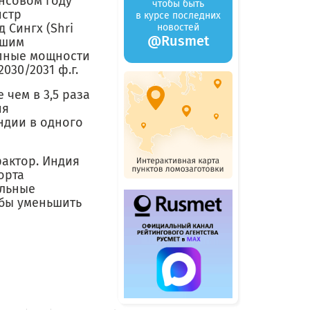
ансовом году
чтобы быть
истр
в курсе последних
Сингх (Shri
новостей
@Rusmet
йшим
упные мощности
030/2031 ф.г.
чем в 3,5 раза
ия
ндии в одного
фактор. Индия
орта
альные
обы уменьшить