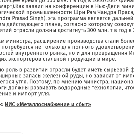
стоящее время до 500 млн. т в год в 2046/2047 фин
/март).Как заявил на конференции в Нью-Дели мин
ргической промышленности Шри Рам Чандра Прасад 
dra Prasad Singh), эта программа является дальне
ем действующего плана, согласно которому совок
тий отрасли должны достигнуть 300 млн. т в год в 2
м министра, расширение производства стали более 
т потребуется не только для полного удовлетворен
остей внутреннего рынка, но и для превращения И
щих экспортеров стальной продукции в мире.
ю роль в развитии отрасли будет иметь сырьевой 
бширные запасы железной руды, но зависит от имп
егося угля. Поэтому, по мнению министра, национ
рги должны развивать водородные технологии, чт
ние и импорт угля.
к:
ИИС «Металлоснабжение и сбыт»