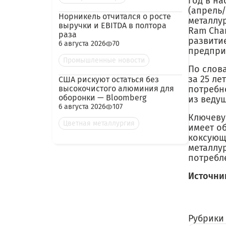
год в на
(апрель
Норникель отчитался о росте
металлу
выручки и EBITDA в полтора
Ram Chan
раза
развити
6 августа 2026
70
предприя
Промышленные новости
По слова
за 25 ле
США рискуют остаться без
высокочистого алюминия для
потребн
оборонки — Bloomberg
из веду
6 августа 2026
107
Ключеву
Цветная металлургия
имеет о
коксующ
металлу
потребле
Источни
Рубрики