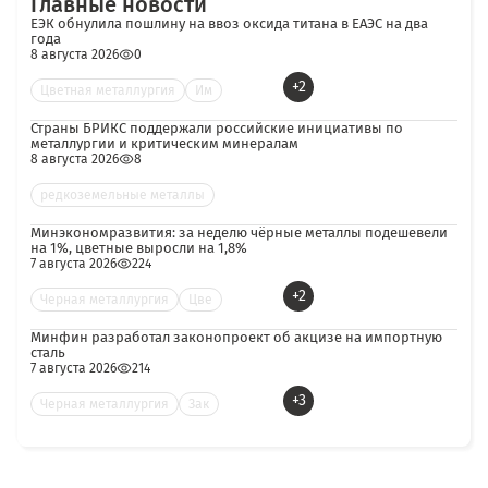
Главные новости
ЕЭК обнулила пошлину на ввоз оксида титана в ЕАЭС на два
года
8 августа 2026
0
+2
Цветная металлургия
Им
Страны БРИКС поддержали российские инициативы по
металлургии и критическим минералам
8 августа 2026
8
редкоземельные металлы
Минэкономразвития: за неделю чёрные металлы подешевели
на 1%, цветные выросли на 1,8%
7 августа 2026
224
+2
Черная металлургия
Цве
Минфин разработал законопроект об акцизе на импортную
сталь
7 августа 2026
214
+3
Черная металлургия
Зак