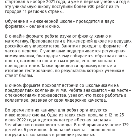
стартовал в ноябре 2021 года, и уже в первый учебный год в
эту уникальную школу поступили более 900 ребят из 24
городов 11 регионов страны.
Обучение в «Инженерной школе» проводится в двух
форматах – онлайн и очно.
В онлайн-формате ребята изучают физику, химию и
математику. Преподаватели в Инженерной школе из ведущих
российских университетов. Занятия проходят в формате - 6
часов в неделю. С учениками поддерживается регулярная
коммуникация, благодаря чему собирается обратная связь
про то, насколько понятен материал, есть ли контакт с
преподавателем. Также проводятся промежуточные и
итоговое тестирования, по результатам которых ученикам
ставят баллы.
В очном формате проходят встречи со школьниками на
предприятиях компании УГМК. Ребята знакомятся «на месте»
с технологиями производства, узнают, что такое работать в
коллективе, развивают свои лидерские качества.
Во время летних каникул для ребят организуются
инженерные смены. Одна из таких смен прошла с 12 по 25
июня 2022 года в детском лагере «Лесная застава»
Челябинского цинкового завода. В ней приняли участие 129
детей из 6 регионов. Цель такой смены — полноценно
погрузить школьников в решение реальных