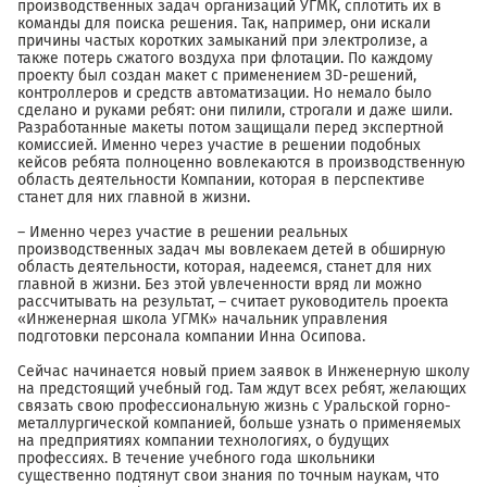
производственных задач организаций УГМК, сплотить их в
команды для поиска решения. Так, например, они искали
причины частых коротких замыканий при электролизе, а
также потерь сжатого воздуха при флотации. По каждому
проекту был создан макет с применением 3D-решений,
контроллеров и средств автоматизации. Но немало было
сделано и руками ребят: они пилили, строгали и даже шили.
Разработанные макеты потом защищали перед экспертной
комиссией. Именно через участие в решении подобных
кейсов ребята полноценно вовлекаются в производственную
область деятельности Компании, которая в перспективе
станет для них главной в жизни.
– Именно через участие в решении реальных
производственных задач мы вовлекаем детей в обширную
область деятельности, которая, надеемся, станет для них
главной в жизни. Без этой увлеченности вряд ли можно
рассчитывать на результат, – считает руководитель проекта
«Инженерная школа УГМК» начальник управления
подготовки персонала компании Инна Осипова.
Сейчас начинается новый прием заявок в Инженерную школу
на предстоящий учебный год. Там ждут всех ребят, желающих
связать свою профессиональную жизнь с Уральской горно-
металлургической компанией, больше узнать о применяемых
на предприятиях компании технологиях, о будущих
профессиях. В течение учебного года школьники
существенно подтянут свои знания по точным наукам, что