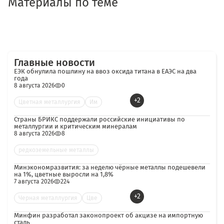
Материалы по теме
Главные новости
ЕЭК обнулила пошлину на ввоз оксида титана в ЕАЭС на два
года
8 августа 2026
0
+2
Цветная металлургия
Им
Страны БРИКС поддержали российские инициативы по
металлургии и критическим минералам
8 августа 2026
8
редкоземельные металлы
Минэкономразвития: за неделю чёрные металлы подешевели
на 1%, цветные выросли на 1,8%
7 августа 2026
224
+2
Черная металлургия
Цве
Минфин разработал законопроект об акцизе на импортную
сталь