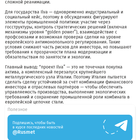
сложной реанимации.
Для государства Ilva — одновременно индустриальный и
социальный кейс, поэтому в обсуждениях фигурируют
элементы промышленной политики: участие через
госструктуры, контроль стратегических решений (включая
механизмы уровня “golden power”), взаимодействие с
профсоюзами и возможная проверка сделки на уровне
европейского антимонопольного регулирования. Такие
условия снижают часть рисков для инвестора, но повышают
требования к прозрачности плана модернизации и
обязательствам по занятости и экологии.
Главный вывод: “проект Ilva” — это не точечная покупка
актива, а комплексный перезапуск крупнейшего
металлургического узла Италии. Поэтому Италия пытается
сделать сделку устойчивой за счёт комбинации финансового
инвестора и отраслевых партнёров — чтобы обеспечить
управляемость производства, выполнение экологических
требований и сохранение промышленной роли комбината в
европейской цепочке стали.
Полезное
Подпишись, чтобы быть
в курсе последних новостей
@Rusmet