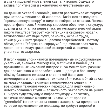
и смена моделей управления сделали вопрос будущего
актива политически и экономически чувствительным.
По данным Scenari Economici, власти рассматривают формат,
при котором финансовый инвестор Flacks может получить
“промышленную опору” в виде партнёров из отрасли. Логика
проста: финансовый инвестор способен обеспечить структуру
сделки и капитал на перезапуск, но металлургический актив
такого масштаба требует компетенций в сырьевой модели,
технологических маршрутах, ремонтах, охране труда,
коммерции и интеграции в цепочки потребителей. Поэтому
обсуждается “сборка консорциума”, где финансовая часть
дополняется индустриальной экспертизой и, возможно,
участием государства.
В публикации упоминаются потенциальные индустриальные
участники, включая Marcegaglia, Metinvest и Danieli. Для
промышленных компаний интерес к Ilva может быть разным:
для прокатчиков и переработчиков — доступ к большому
объёму базового металла и клиентской базе; для
инжиниринга и поставщиков технологий — масштабный заказ
на модернизацию (включая экологические решения и
возможный технологический переход); для вертикально
интегрированных групп — возможность закрепиться на рынке
ЕС через существующую инфраструктуру и логистику,
включая портовые мощности. В отличие от проекта
“greenfield” (строительства нового завода), Ilva предлагает
готовую промышленную площадку, но требует дорогой и