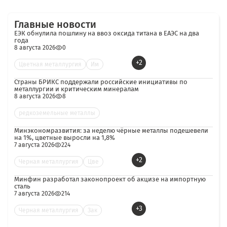
Главные новости
ЕЭК обнулила пошлину на ввоз оксида титана в ЕАЭС на два
года
8 августа 2026
0
+2
Цветная металлургия
Им
Страны БРИКС поддержали российские инициативы по
металлургии и критическим минералам
8 августа 2026
8
редкоземельные металлы
Минэкономразвития: за неделю чёрные металлы подешевели
на 1%, цветные выросли на 1,8%
7 августа 2026
224
+2
Черная металлургия
Цве
Минфин разработал законопроект об акцизе на импортную
сталь
7 августа 2026
214
+3
Черная металлургия
Зак