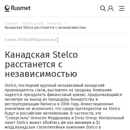
Главная
Пресс-центр
Новости
Канадская Stelco расстанется с независимостью
6 июня 2007
289
Поделиться
Канадская Stelco
расстанется с
независимостью
Stelco, последний крупный независимый канадский
производитель стали, выставлен на продажу. Компания
надеется преодолеть финансовый кризис, продолжающийся
несмотря на выход из процедуры банкротства и
реструктуризации бизнеса в 2006 году. Инвестиционные
аналитики не исключают, что среди претендентов на Stelco
будут и российские меткомпании. В частности, это
"Северсталь" Алексея Мордашова и Evraz Group. Контрольный
пакет Stelco может обойтись им как минимум в $2
млрд.Канадская сталелитейная компания Stelco в