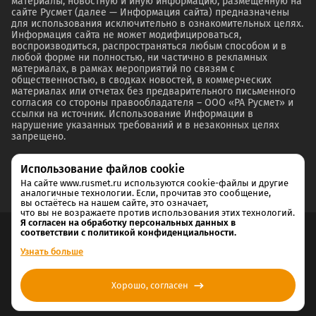
материалы, новостную и иную информацию, размещенную на
сайте Русмет (далее — Информация сайта) предназначены
для использования исключительно в ознакомительных целях.
Информация сайта не может модифицироваться,
воспроизводиться, распространяться любым способом и в
любой форме ни полностью, ни частично в рекламных
материалах, в рамках мероприятий по связям с
общественностью, в сводках новостей, в коммерческих
материалах или отчетах без предварительного письменного
согласия со стороны правообладателя – ООО «РА Русмет» и
ссылки на источник. Использование Информации в
нарушение указанных требований и в незаконных целях
запрещено.
Использование файлов cookie
На сайте www.rusmet.ru используются cookie-файлы и другие
аналогичные технологии. Если, прочитав это сообщение,
вы остаётесь на нашем сайте, это означает,
что вы не возражаете против использования этих технологий.
Я согласен на обработку персональных данных в
соответствии с политикой конфиденциальности.
Согласие на обработку и хранение персональных данных
Узнать больше
Политика cookie
Хорошо, согласен
Политика конфиденциальности