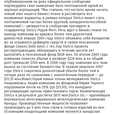
опубликованном на днях официальном сообщении
подтвердила свое намерение быть поглощенной одной из
крупных корпораций. "Мы считаем, что настало время начать
новый этап нашего бизнес-плана и рассмотреть все
возможные варианты, в рамках которых Stelco может стать
неотъемлемой частью более крупной, конкурентоспособной
компании",-- цитируется в сообщении президент и
гендиректор Stelco Родни Мотт. Речь идет о бизнес-плане по
выводу компании из кризиса более чем двухлетней
давности.В январе 2004 года Stelco объявила себя банкротом
из-за огромного дефицита средств в своем пенсионном
фонде (около $400 млн). С тех пор Stelco провела
реструктуризацию, обязавшись в течение десяти лет
выплатить в пенсионный фонд $638 млн. По итогам 2005 года
компания понесла убытки в размере $226 млн, и ее общий
долг превысил $700 млн. В 2006 году году компания все-таки
вышла из состояния банкротства. В первом квартале 2007
года Stelco сократила доналоговый убыток более чем в
четыре раза по сравнению с аналогичным периодом -- до
$31,35 млн.Инвесторам новые планы менеджмента Stelco
понравились. Акции компании на фондовой бирже Торонто
подорожали почти на 20% (до $31,93), что вынудило
регулирующие органы приостановить торги. Капитализация
Stelco в результате достигла $815 млн.Stelco Inc.-- крупнейшая
вертикально интегрированная металлургическая компания
Канады. Производственные мощности позволяют
производить до 5 млн тонн стали и готовых изделий из нее.
Основными владельцами компании являются канадская