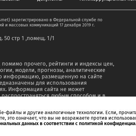
smet) зарегистрировано в Федеральной службе по
й и массовых коммуникаций 17 декабря 2019 г.
. 50 стр 1 ,помещ. 1/1
 помимо прочего, рейтинги и индексы цен,
огии, модели, прогнозы, аналитические
ую информацию, размещенную на сайте
редназначены для использования
ях. Информация сайта не может
 распространяться любым способом и в
о в рекламных материалах, в рамках
тью, в сводках новостей, в коммерческих
kie-файлы и другие аналогичные технологии. Если, прочит
ельного письменного согласия со стороны
те, это означает, что вы не возражаете против использова
ссылки на источник. Использование
ональных данных в соответствии с политикой конфиденциа
ебований и в незаконных целях запрещено.