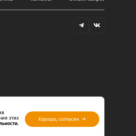
ав
ния этих
Хорошо, согласен
льности.