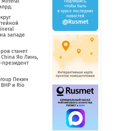
Mineral
Подпишись,
млрд.
чтобы быть
в курсе последних
новостей
круг
@Rusmet
итейной
ineral
 на западе
ров станет
 China Яо Линь,
е-президент
Group Пекин
 BHP и Rio