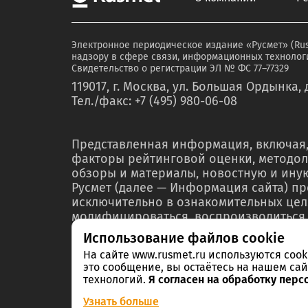
Электронное периодическое издание «Русмет» (Ru
надзору в сфере связи, информационных технологи
Свидетельство о регистрации ЭЛ № ФС 77–77329
119017, г. Москва, ул. Большая Ордынка, д
Тел./факс: +7 (495) 980-06-08
Представленная информация, включая,
факторы рейтинговой оценки, методол
обзоры и материалы, новостную и ин
Русмет (далее — Информация сайта) п
исключительно в ознакомительных цел
модифицироваться, воспроизводиться,
любой форме ни полностью, ни частичн
Использование файлов cookie
мероприятий по связям с общественнос
На сайте www.rusmet.ru используются coo
материалах или отчетах без предварит
это сообщение, вы остаётесь на нашем сай
правообладателя – ООО «РА Русмет» и 
технологий.
Я согласен на обработку перс
Информации в нарушение указанных тр
Узнать больше