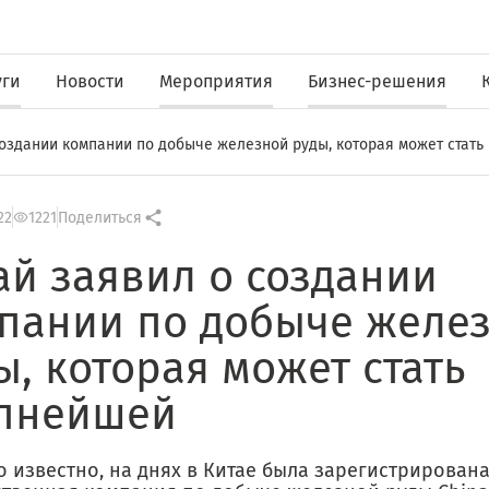
уги
Новости
Мероприятия
Бизнес-решения
создании компании по добыче железной руды, которая может стать
22
1221
Поделиться
ай заявил о создании
пании по добыче желе
ы, которая может стать
пнейшей
о известно, на днях в Китае была зарегистрирован