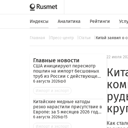
Индексы
Аналитика
Рейтинги
Усл
Главная
Пресс-центр
Статьи
Китай заявил о 
22 июля 20
Главные новости
США инициируют пересмотр
Кит
пошлин на импорт бесшовных
труб из России с действующей
ком
ставкой 209,72%
6 августа 2026
0
Импорт и экспорт
руд
Китайские медные катоды
кру
резко нарастили присутствие в
Европе: за 5 месяцев 2026 года
— 45 тыс. тонн
6 августа 2026
15
Как стал
Импорт и экспорт