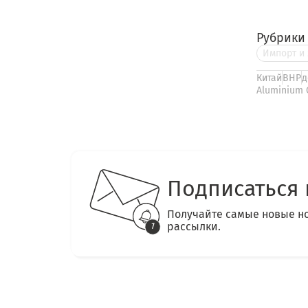
Рубрики
Импорт и 
Китай
BHP
д
Aluminium 
Подписаться 
Получайте самые новые н
рассылки.