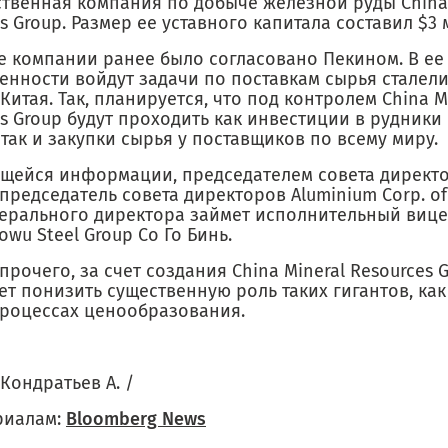
ственная компания по добыче железной руды China 
s Group. Размер ее уставного капитала составил $3 
е компании ранее было согласовано Пекином. В ее 
венности войдут задачи по поставкам сырья сталел
Китая. Так, планируется, что под контролем China M
s Group будут проходить как инвестиции в рудники
так и закупки сырья у поставщиков по всему миру.
щейся информации, председателем совета директо
редседатель совета директоров Aluminium Corp. of
нерального директора займет исполнительный виц
owu Steel Group Co Го Бинь.
рочего, за счет создания China Mineral Resources 
т понизить существенную роль таких гигантов, как
 процессах ценообразования.
 Кондратьев А. /
риалам:
Bloomberg News