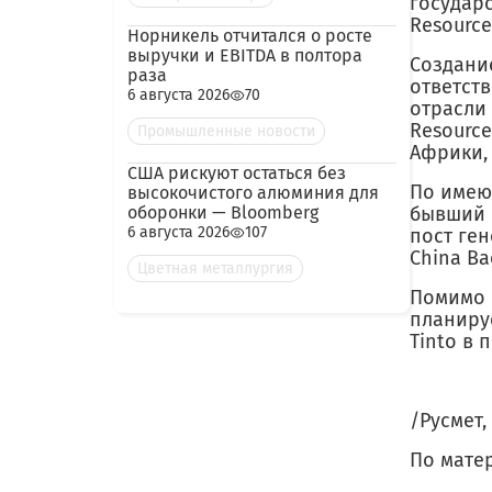
государ
Resource
Норникель отчитался о росте
выручки и EBITDA в полтора
Создани
раза
ответст
6 августа 2026
70
отрасли 
Resource
Промышленные новости
Африки, 
США рискуют остаться без
По имею
высокочистого алюминия для
оборонки — Bloomberg
бывший п
6 августа 2026
107
пост ге
China Ba
Цветная металлургия
Помимо п
планируе
Tinto в
/Русмет,
По мате