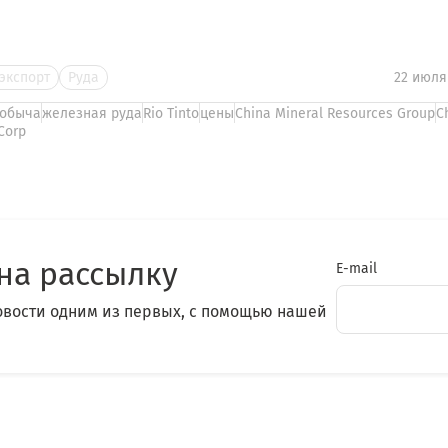
экспорт
Руда
22 июля
обыча
железная руда
Rio Tinto
цены
China Mineral Resources Group
C
Corp
на рассылку
E-mail
овости одним из первых, с помощью нашей