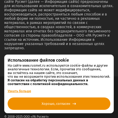
сайте Русмет (далее — Информация сайта) предназначены
для использования исключительно в ознакомительных целях.
Информация сайта не может модифицироваться,
воспроизводиться, распространяться любым способом и в
любой форме ни полностью, ни частично в рекламных
материалах, в рамках мероприятий по связям с
общественностью, в сводках новостей, в коммерческих
материалах или отчетах без предварительного письменного
согласия со стороны правообладателя – ООО «РА Русмет» и
ссылки на источник. Использование Информации в
нарушение указанных требований и в незаконных целях
запрещено.
Использование файлов cookie
На сайте www.rusmet.ru используются cookie-файлы и другие
аналогичные технологии. Если, прочитав это сообщение,
вы остаётесь на нашем сайте, это означает,
что вы не возражаете против использования этих технологий.
Я согласен на обработку персональных данных в
соответствии с политикой конфиденциальности.
Согласие на обработку и хранение персональных данных
Узнать больше
Политика cookie
Хорошо, согласен
Политика конфиденциальности
© 2008–2025 ООО «РА Русмет»