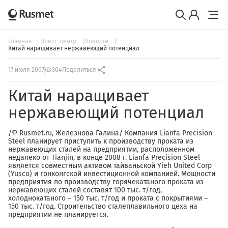
Главная
Пресс-центр
Новости
Китай наращивает нержавеющий потенциал
17 июля 2007
304
Поделиться
Китай наращивает
нержавеющий потенциал
/© Rusmet.ru, Железнова Галина/ Компания Lianfa Precision
Steel планирует приступить к производству проката из
нержавеющих сталей на предприятии, расположенном
недалеко от Tianjin, в конце 2008 г. Lianfa Precision Steel
является совместным активом тайваньской Yieh United Corp
(Yusco) и гонконгской инвестиционной компанией. Мощности
предприятия по производству горячекатаного проката из
нержавеющих сталей составят 100 тыс. т/год,
холоднокатаного – 150 тыс. т/год и проката с покрытиями –
150 тыс. т/год. Строительство сталеплавильного цеха на
предприятии не планируется.