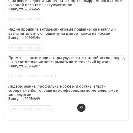
США ввели годовой запрет на экспорт вольфрамового лома и
«чёрной массы» из аккумуляторов
5 августа 2026
45
Импорт и экспорт
Индия продлила антидемпинговые пошлины на металлы и
ввела пятилетнюю пошлину на импорт кокса из России
5 августа 2026
94
Импорт и экспорт
Промышленные индикаторы улучшаются второй месяц подряд
— но статистика может скрывать логистический кризис
5 августа 2026
87
Промышленные новости
Лидеры рынка, профильные союзы и органы власти
соберутся в Волгограде на конференцию по металлолому и
металлургии
5 августа 2026
99
+2
лом и отходы металлов