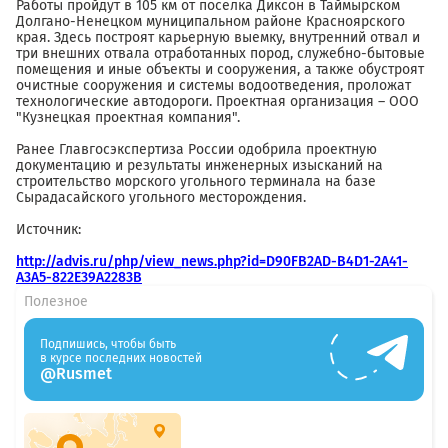
Работы пройдут в 105 км от поселка Диксон в Таймырском
Долгано-Ненецком муниципальном районе Красноярского
края. Здесь построят карьерную выемку, внутренний отвал и
три внешних отвала отработанных пород, служебно-бытовые
помещения и иные объекты и сооружения, а также обустроят
очистные сооружения и системы водоотведения, проложат
технологические автодороги. Проектная организация – ООО
"Кузнецкая проектная компания".
Ранее Главгосэкспертиза России одобрила проектную
документацию и результаты инженерных изысканий на
строительство морского угольного терминала на базе
Сырадасайского угольного месторождения.
Источник:
http://advis.ru/php/view_news.php?id=D90FB2AD-B4D1-2A41-
A3A5-822E39A2283B
Полезное
Подпишись, чтобы быть
в курсе последних новостей
@Rusmet