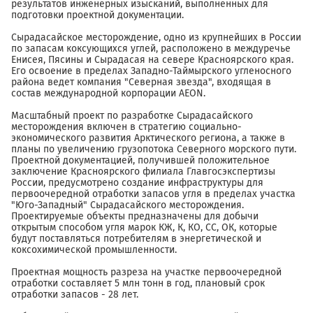
результатов инженерных изысканий, выполненных для
подготовки проектной документации.
Сырадасайское месторождение, одно из крупнейших в России
по запасам коксующихся углей, расположено в междуречье
Енисея, Пясины и Сырадасая на севере Красноярского края.
Его освоение в пределах Западно-Таймырского угленосного
района ведет компания "Северная звезда", входящая в
состав международной корпорации AEON.
Масштабный проект по разработке Сырадасайского
месторождения включен в стратегию социально-
экономического развития Арктического региона, а также в
планы по увеличению грузопотока Северного морского пути.
Проектной документацией, получившей положительное
заключение Красноярского филиала Главгосэкспертизы
России, предусмотрено создание инфраструктуры для
первоочередной отработки запасов угля в пределах участка
"Юго-Западный" Сырадасайского месторождения.
Проектируемые объекты предназначены для добычи
открытым способом угля марок КЖ, К, КО, СС, ОК, которые
будут поставляться потребителям в энергетической и
коксохимической промышленности.
Проектная мощность разреза на участке первоочередной
отработки составляет 5 млн тонн в год, плановый срок
отработки запасов - 28 лет.